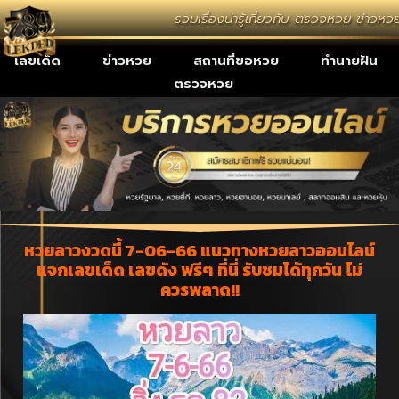
รวมเรื่องน่ารู้เกี่ยวกับ ตรวจหวย ข่าว
เลขเด็ด
ข่าวหวย
สถานที่ขอหวย
ทำนายฝัน
ตรวจหวย
หวยลาวงวดนี้ 7-06-66 แนวทางหวยลาวออนไลน์
แจกเลขเด็ด เลขดัง ฟรีๆ ที่นี่ รับชมได้ทุกวัน ไม่
ควรพลาด!!