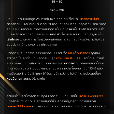
28 – 82
828 – 282
มีระบบหลายแบบที่คุณสามารถใช้เพื่อเลือกเลขเด็ดหวย
หวยลาวแม่นๆ
ตัวอย่างเช่น เลขที่เกี่ยวข้องกับวันเกิดของคุณหรือคนที่คุณรัก หรือใช้วิธีกา
รอื่นๆ เช่น เลือกเลขจากตัวเลขที่คุณเห็นบ่อยๆ
ฝันเห็นสิงโต
ในชีวิตประจำ
วัน เลขโทรศัพท์ที่คุณถือคุ้ม
หวย ซอง ม้า วิ่ง
หรือเลขบ้านที่คุณอยู่
ฝันเห็น
เสือโคร่ง
โดยหลักการที่อยู่เบื้องหลังคือการเลือกเลขที่คุณมีความสัมพันธ์
ส่วนตัวและมีความหมายสำคัญต่อคุณ
หากคุณไม่สนใจการวิเคราะห์หรือระบบเลขเด็ด
เลขเด็ดหวยลาว
คุณยัง
สามารถซื้อเลขทั่วไปที่มีโอกาสชนะสูง
เจ้าแม่ แพรไหม99
หรือซื้อเลขท้ายที่
อาจช่วยเพิ่มโอกาสในการชนะรางวัล
หวยอาม่าให้ลาภ
หากคุณเลือกซื้อเลข
ท้ายที่เป็นเลขสุดท้ายของผลหวย เช่น ผลรางวัลที่ออกมาเป็น 12345 แล้ว
คุณซื้อเลขท้ายเป็น 5 คุณจะได้รับรางวัล แม้ว่าจะไม่ได้ทำนายตัวเลขอื่นๆ
หวยอินทรเทวนคร
ให้ตรงกัน
คำแนะนำเหล่านี้อาจช่วยให้คุณมีโอกาสชนะหวยมากขึ้น
เจ้าแม่ แพรไหม99
แต่อย่าลืมว่าหวังดีและความสนุกก็เป็นสิ่งสำคัญที่สุดในการเล่นหวย
lekded789.com
รักษาความเป็นส่วนตัวและเล่นด้วยความรับผิดชอบเสมอ