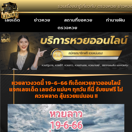
รวมเรื่องน่ารู้เกี่ยวกับ ตรวจหวย ข่าว
เลขเด็ด
ข่าวหวย
สถานที่ขอหวย
ทำนายฝัน
ตรวจหวย
หวยลาวงวดนี้ 19-6-66 ทีเด็ดหวยลาวออนไลน์
แจกเลขเด็ด เลขดัง แม่นๆ ทุกวัน ที่นี่ รับชมฟรี ไม่
ควรพลาด ลุ้นรวยแน่นอน !!