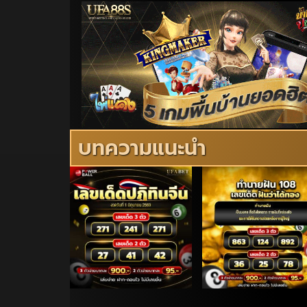
บทความแนะนำ