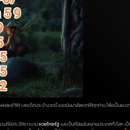
ekded789 เลขเด็ดประจำงวดนี้ แอดมินมาอัพเดทให้ทุกท่าน ไพื่อเป็นแนวท
รมที่มีประวัติยาวนาน
หวยไทยรัฐ
และเป็นที่นิยมในหลายประเทศทั่วโลก เป