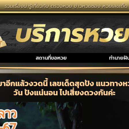
ารู้เกี่ยวกับ ตรวจหวย ข่าวหวยซอง หวยเลขเด็ด งวดนี้ หวย
สถานที่ขอหวย
ทำนายฝั
มาอีกแล้วงวดนี้ เลขเด็ดสุดปัง แนวทางห
วัน ปังแน่นอน ไปเสี่ยงดวงกันค่ะ