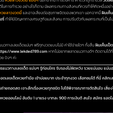
ี่ดีในการทำรวย อย่างไรก็ตาม มีผลกระทบทางสังคมที่ควรทำให้คิดหนึ่งอย่
 หวยลาวงวดนี้
และอาจเสี่ยงต่อสุขภาพจิตของพวกเขา นอกจากนี้
ฝันเห
รี่
ทำให้มีปัญหาทางเศรษฐกิจและสังคม การปรับตัวกับผลกระทบที่เป็นไ
นวทางเลขเด็ดแม่นๆ ฟรีทุกงวดแบบไม่มี ค่าใช้จ่ายใดๆ ทั้งสิ้น
ฝันเห็นเป็
ttps://www.lekded789.com
หากไม่อยากพลาดแนวทางดีๆ ติดตามได้ที่เล
วย ปังๆ ค่ะ
รแนวทางเลขเด็ด แม่นๆ รู้ก่อนใคร รับรองไม่ผิดหวัง รวยแน่นอน แน่นอน 
ุดยอดเลขเด็ดหวยทำมือ เข้าบ่อยมาก ประจำทุกงวด เลือกชมได้ ที่นี่ คลิกเ
ถ่ายถอดสด เจาะลึกเรื่องหวยทุกชนิด ไปใช้พิจารณาการตัดสินใจ เสี่ยงโช
บหวยออนไลน์ อันดับ 1 มาแรง บาทละ 900 การเงินดี สนใจ สมัคร แอดไลน์