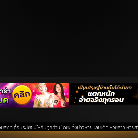
ยชน์ให้กับทุกท่าน โดยมีทั้งข่าวหวย เลขเด็ด หวยลาว หวยฮานอย แนวทางหวย