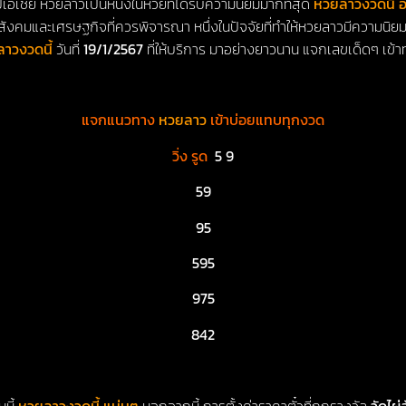
ปเอเชีย หวยลาวเป็นหนึ่งในหวยที่ได้รับความนิยมมากที่สุด
หวยลาวงวดนี้ 
ังคมและเศรษฐกิจที่ควรพิจารณา หนึ่งในปัจจัยที่ทำให้หวยลาวมีความนิย
าวงวดนี้
วันที่
19/1/2567
ที่ให้บริการ มาอย่างยาวนาน แจกเลขเด็ดๆ เข้
แจกแนวทาง
หวยลาว
เข้าบ่อยแทบทุกงวด
วิ่ง รูด
5 9
59
95
595
975
842
มนี้
หวยลาวงวดนี้ แม่นๆ
นอกจากนี้ การตั้งค่าราคาตั๋วที่ถูกรางวัล
วัดไผ