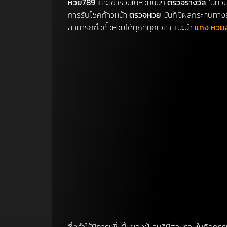
หวย789
และเข้าร่วมในหวยนั้นๆ
ตรวจรางวัล
ในทวี
การรับโชคก้าวหน้า
ตรวจหวย
มันก็มีผลกระทบทางส
สามารถซื้อตั๋วหวยได้ทุกที่ทุกเวลา แนะนำ
แทง หวยล
ซึ่งทำให้มีการเพิ่มขึ้นของผู้เล่นที่มีส่วนร่วมในกิจกรร