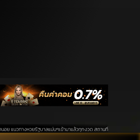
รัฐบาลแม่นๆเข้ามาแล้วทุกงวด สถานที่ขอหวยเป็นสถานที่ ที่ได้รับความนิยม