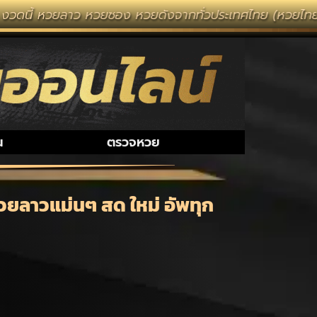
ลาว หวยซอง หวยดังจากทั่วประเทศไทย (หวยไทยรัฐ หวยแม่จำเ
น
ตรวจหวย
วยลาวแม่นๆ สด ใหม่ อัพทุก