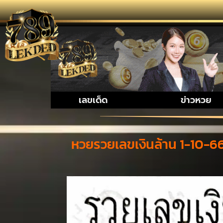
รวมเรื่องน่า
เลขเด็ด
ข่าวหวย
หวยรวยเลขเงินล้าน 1-10-66