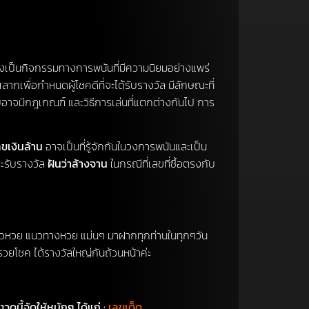
ึ่งเป็นกิจกรรมทางการพนันที่มีความนิยมอย่างแพร่
สลากเพื่อกำหนดผู้โชคดีที่จะได้รับรางวัล
มีลักษณะที่
แบบอาจมีกฎเกณฑ์
และวิธีการเล่นที่แตกต่างกันไป การ
ขเงินล้าน
อาจเป็นที่รู้จักกันในวงการพนันและเป็น
และรับรางวัล
ฝันว่าล้างจาน
ในกรณีที่เลขที่ซื้อตรงกับ
วหวย แนวทางหวย แม่นๆ มาฝากทุกท่านในทุกๆวัน
วยโชค ได้รางวัลใหญ่กันถ้วนหน้าค่ะ
นี้จัดให้หนักๆ ได้แก่ :
เลขเด็ด