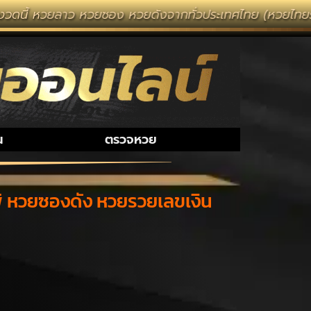
าว หวยซอง หวยดังจากทั่วประเทศไทย (หวยไทยรัฐ หวยแม่จำเน
น
ตรวจหวย
พ้ หวยซองดัง หวยรวยเลขเงิน