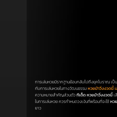
การเล่นหวยมีรากฐานย้อนกลับไปถึงยุคโบราณ เป็
กับการเล่นหวยในทางวัฒนธรรม
หวยม้าวิ่งงวดนี้ 
ความหมายสำคัญส่วนตัว
ทีเด็ด หวยม้าวิ่งงวดนี้
เล
ในการเล่นหวย ควรกำหนดวงเงินที่พร้อมที่จะใช้
หวยม
ยาว