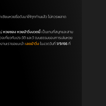
ียนหวยชื่อดังมาให้ทุกท่านแล้ว ไม่ควรพลาด
หญ่
หวยซอง หวยม้าวิ่งงวดนี้
เป็นเกมที่สนุกและสาม
วจเกี่ยวกับประวัติ และวั ฒนธรรมของการเล่นหวย
ีมงานเราขอแนะนำ
เลขม้าวิ่ง
ในงวดวันที่
1/9/66
ที่