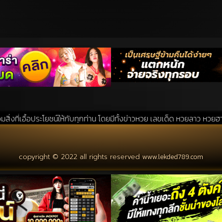
น์ให้กับทุกท่าน โดยมีทั้งข่าวหวย เลขเด็ด หวยลาว หวยฮานอย แนวทางหวยรั
copyright © 2022 all rights reserved
www.lekded789.com