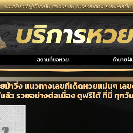
รู้เกี่ยวกับ ตรวจหวย ข่าวหวยซอง หวยเลขเด็ด งวดนี้ หวยล
สถานที่ขอหวย
ทำนายฝั
ม้าวิ่ง แนวทางเลขทีเด็ดหวยแม่นๆ เลขดี 
ล้ว รวยอย่างต่อเนื่อง ดูฟรีได้ ที่นี่ ทุกว