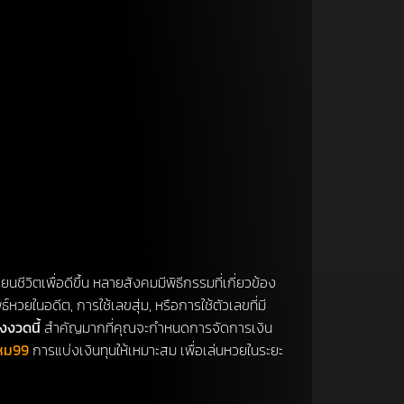
ชีวิตเพื่อดีขึ้น หลายสังคมมีพิธีกรรมที่เกี่ยวข้อง
วยในอดีต, การใช้เลขสุ่ม, หรือการใช้ตัวเลขที่มี
งงวดนี้
สำคัญมากที่คุณจะกำหนดการจัดการเงิน
ไหม99
การแบ่งเงินทุนให้เหมาะสม เพื่อเล่นหวยในระยะ