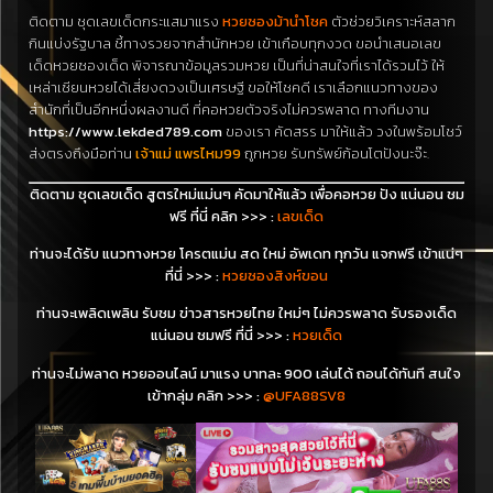
ติดตาม ชุดเลขเด็ดกระแสมาแรง
หวยซองม้านำโชค
ตัวช่วยวิเคราะห์สลาก
กินแบ่งรัฐบาล ชี้ทางรวยจากสำนักหวย เข้าเกือบทุกงวด ขอนำเสนอเลข
เด็ดหวยซองเด็ด พิจารณาข้อมูลรวมหวย เป็นที่น่าสนใจที่เราได้รวมไว้ ให้
เหล่าเซียนหวยได้เสี่ยงดวงเป็นเศรษฐี ขอให้โชคดี เราเลือกแนวทางของ
สำนักที่เป็นอีกหนึ่งผลงานดี ที่คอหวยตัวจริงไม่ควรพลาด ทางทีมงาน
https://www.lekded789.com
ของเรา คัดสรร มาให้แล้ว วงในพร้อมโชว์
ส่งตรงถึงมือท่าน
เจ้าแม่ แพรไหม99
ถูกหวย รับทรัพย์ก้อนโตปังนะจ๊ะ.
ติดตาม ชุดเลขเด็ด สูตรใหม่แม่นๆ คัดมาให้แล้ว เพื่อคอหวย ปัง แน่นอน ชม
ฟรี ที่นี่
คลิก
>>>
:
เลขเด็ด
ท่าน
จะ
ได้รับ แนวทางหวย โครตแม่น สด ใหม่ อัพเดท ทุกวัน แจกฟรี เข้าแน่ๆ
ที่นี่ >>>
:
หวยซองสิงห์ขอน
ท่าน
จะ
เพลิดเพลิน รับชม ข่าวสารหวยไทย ใหม่ๆ ไม่ควรพลาด รับรองเด็ด
แน่นอน ชมฟรี ที่นี่ >>>
:
หวยเด็ด
ท่านจะไม่พลาด หวยออนไลน์ มาแรง บาทละ 900 เล่นได้ ถอนได้ทันที สนใจ
เข้ากลุ่ม คลิก
>>>
:
@UFA88SV8