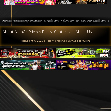
่นๆเข้ามาแล้วทุกงวด สถานที่ขอหวยเป็นสถานที่ ที่ได้รับความนิยมอันดับต้นๆ ฝันเห็นสุสาน การค้นหาบนพื
About Auth0r
|
Privacy Policy
|
Contact Us
|
About Us
copyright © 2022 all rights reserved
www.lekded789.com