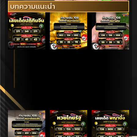
บทความแนะนำ