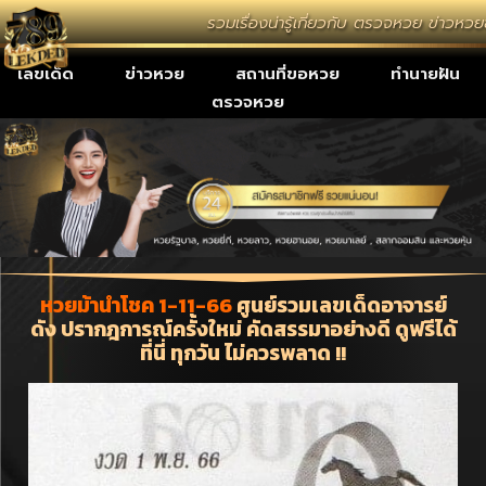
รวมเรื่องน่ารู้เกี่ยวกับ ตรวจหวย ข่าวห
เลขเด็ด
ข่าวหวย
สถานที่ขอหวย
ทำนายฝัน
ตรวจหวย
หวยม้านำโชค 1-11-66
ศูนย์รวมเลขเด็ดอาจารย์
ดัง ปรากฎการณ์ครั้งใหม่ คัดสรรมาอย่างดี ดูฟรีได้
ที่นี่ ทุกวัน ไม่ควรพลาด !!