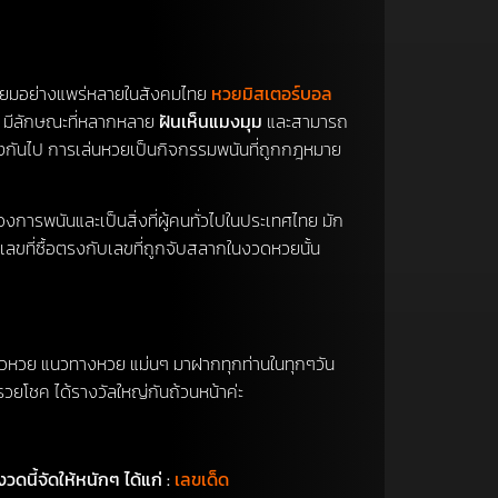
มนิยมอย่างแพร่หลายในสังคมไทย
หวยมิสเตอร์บอล
มีลักษณะที่หลากหลาย
ฝันเห็นแมงมุม
และสามารถ
่างกันไป การเล่นหวยเป็นกิจกรรมพนันที่ถูกกฎหมาย
งการพนันและเป็นสิ่งที่ผู้คนทั่วไปในประเทศไทย มัก
่เลขที่ซื้อตรงกับเลขที่ถูกจับสลากในงวดหวยนั้น
วหวย แนวทางหวย แม่นๆ มาฝากทุกท่านในทุกๆวัน
วยโชค ได้รางวัลใหญ่กันถ้วนหน้าค่ะ
นี้จัดให้หนักๆ ได้แก่ :
เลขเด็ด