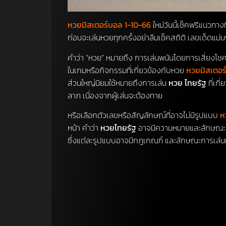
หวยมิสเตอร์บอล 1-10-66
ใหม่วันนี้เช็คฟรีแนวท
ก่อนจะเล่นหวยทุกครั้งอย่าลืมเช็คสถิติ เลขเด็ดแม่นๆ 
คำว่า “หวย” หมายถึง การเล่นพนันโดยการเสี่ยงโช
ในเกมหรือกิจกรรมที่เกี่ยวข้องกับหวย
หวยมิสเตอร
ส่วนใหญ่นิยมใช้หมายถึงการเล่น
หวย ไทยรัฐ
ที่เก
ลาภ
เนื่องจากผู้เล่นจะต้องทาย
หรือเลือกตัวเลขหรือสัญลักษณ์ที่อาจไม่มีรูปแบบ
ห
หน้า คำว่า
หวยไทยรัฐ
อาจมีความหมายและลักษณะท
ซึ่งแต่ละรูปแบบอาจมีกฎเกณฑ์ และลักษณะการเล่นท