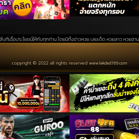
ชน์ให้กับทุกท่าน โดยมีทั้งข่าวหวย เลขเด็ด หวยลาว หวยฮานอย แนวทางหวยร
copyright © 2022 all rights reserved
www.lekded789.com