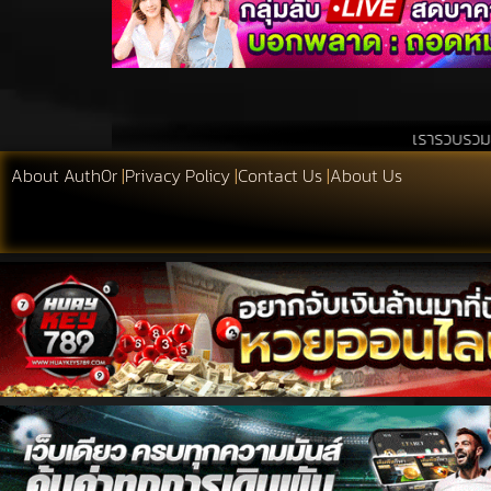
เรารวบรวมสิ่งที่เอื้อประโย
About Auth0r
|
Privacy Policy
|
Contact Us
|
About Us