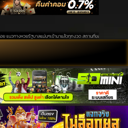
ัฐบาลแม่นๆเข้ามาแล้วทุกงวด สถานที่ขอหวยเป็นสถานที่ ที่ได้รับความนิยมอ