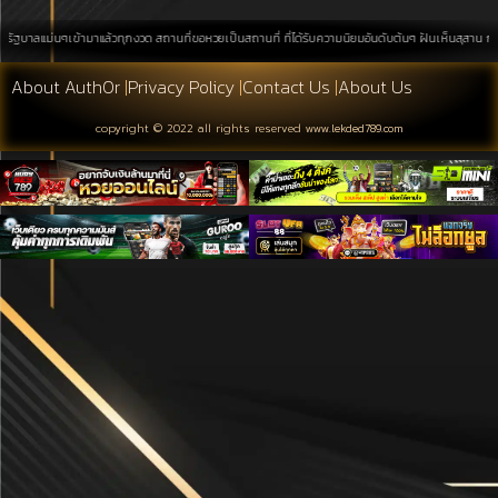
่นๆเข้ามาแล้วทุกงวด สถานที่ขอหวยเป็นสถานที่ ที่ได้รับความนิยมอันดับต้นๆ ฝันเห็นสุสาน การค้นหาบนพื
About Auth0r
|
Privacy Policy
|
Contact Us
|
About Us
copyright © 2022 all rights reserved
www.lekded789.com