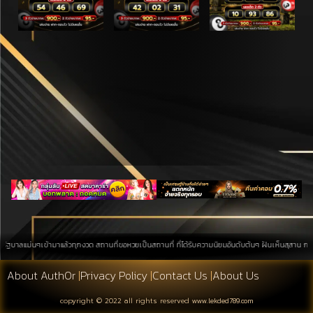
ม่นๆเข้ามาแล้วทุกงวด สถานที่ขอหวยเป็นสถานที่ ที่ได้รับความนิยมอันดับต้นๆ ฝันเห็นสุสาน การค้นหาบนพ
About Auth0r
|
Privacy Policy
|
Contact Us
|
About Us
copyright © 2022 all rights reserved
www.lekded789.com