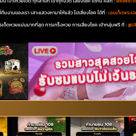
จาะหวยเด็ด ทุกสำนัก เข้าทุกงวด เสี่ยงโชค ได้ที่นี่
คลิก :
lekded7
ที่ทีมงานของเรา เสาะแสวงหามาให้แล้ว ไปเสี่ยงโชค ได้ที่
:
เลขเด็ดพระเอ
เด็ดหวยแม่นมากที่สุด การเกร็งหวย การเสี่ยงโชค เข้ากลุ่มฟรี ที่ :
@U