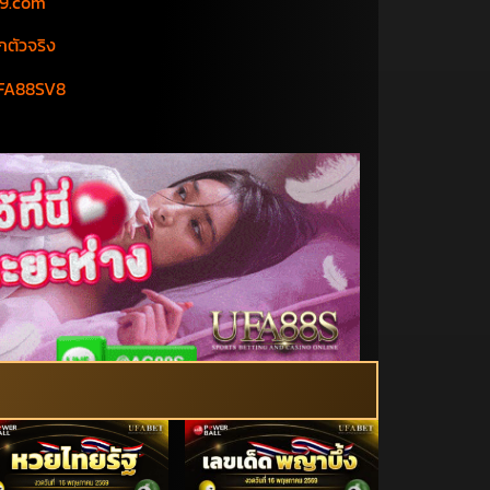
89.com
กตัวจริง
FA88SV8