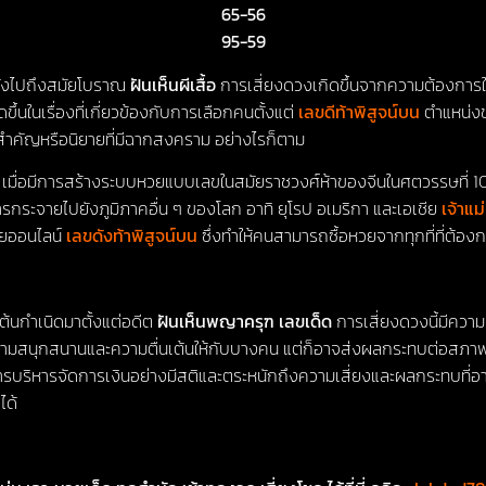
65-56
95-59
หลังไปถึงสมัยโบราณ
ฝันเห็นผีเสื้อ
การเสี่ยงดวงเกิดขึ้นจากความต้องการ
ึ้นในเรื่องที่เกี่ยวข้องกับการเลือกคนตั้งแต่
เลขดีท้าพิสูจน์บน
ตำแหน่งข
องสำคัญหรือนิยายที่มีฉากสงคราม อย่างไรก็ตาม
เมื่อมีการสร้างระบบหวยแบบเลขในสมัยราชวงศ์ห้าของจีนในศตวรรษที่ 10 แ
กระจายไปยังภูมิภาคอื่น ๆ ของโลก อาทิ ยุโรป อเมริกา และเอเชีย
เจ้าแ
วยออนไลน์
เลขดังท้าพิสูจน์บน
ซึ่งทำให้คนสามารถซื้อหวยจากทุกที่ที่ต้อง
ต้นกำเนิดมาตั้งแต่อดีต
ฝันเห็นพญาครุฑ เลขเด็ด
การเสี่ยงดวงนี้มีความหวั
มสนุกสนานและความตื่นเต้นให้กับบางคน แต่ก็อาจส่งผลกระทบต่อสภาพอ
รบริหารจัดการเงินอย่างมีสติและตระหนักถึงความเสี่ยงและผลกระทบที่อาจ
ได้