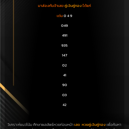
มาส่องกันจ้าเลข
คู่เงินคู่ทอง
ได้แก่
เด่น
0 4 9
049
491
935
147
02
41
90
03
42
วิเคราะห์แนวโน้ม ศึกษาผลลัพธ์หวยก่อนหน้า
เลข หวยคู่เงินคู่ทอง
เพื่อค้นหา