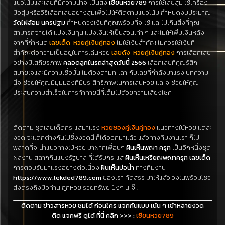
แนวโน้มและเลขที่มีความน่าจะเป็นสูง
เซียนหวย789
การใช้เลขสุ่ม ใช้เครื่อง
มือสุ่มหรือวิธีเลือกเลขอย่างสุ่มเพื่อไม่ให้ติดตามแนวโน้ม กำหนดงบประมาณ
วัดไผ่ล้อม นครปฐม
กำหนดวงเงินที่คุณพร้อมที่จะใช้ และไม่เกินสิ่งที่คุณ
สามารถจ่ายได้ แบ่งเงินทุน แบ่งเงินให้เป็นส่วนเท่า ๆ และไม่ให้เพิ่มเงินหลัง
จากที่กำหนด
เลขเด็ด หวยคู่เงินคู่ทอง
ไม่ใช้เงินสำคัญ ไม่ควรใช้เงินที่
สำคัญต่อความเป็นอยู่ในการเล่นหวย
เลขดัง หวยคู่เงินคู่ทอง
การเลือกเลข
อย่างมีเสถียรภาพ
คลอดลูกในรถล่าสุดวันนี้ 2566
เลือกเลขที่คุณรู้สึก
สบายใจและมีความเชื่อมั่น ไม่ต้องตามทะเลาะกับเลขที่กำลังมาแรง บทความ
นี้จะช่วยให้คุณมีมุมมองที่มีประสิทธิภาพในการเล่นหวย และจะช่วยให้คุณ
ประสบความสำเร็จในการท้าทายนี้ที่เต็มไปด้วยความเสี่ยงโชค
ติดตาม ชุดเลขเด็ดกระแสมาแรง
หวยซองคู่เงินคู่ทอง
แนวทางใบ้หวย แต่ละ
งวด จะแตกต่างกันไปซึ่งงวดนี้ ก็ได้ออกมาแล้ว แล้วทางทีมงานเรา ก็ไม่
พลาดที่จะนำแนวทางใบ้หวย มาฝากเพื่อนๆ
ฝันเห็นพญา ครุฑ
เป็นอีกหนึ่งชุด
ผลงาน สลากกินแบ่งรัฐบาล ที่ได้รับกระแส
ฝันเห็นเหรียญพญาครุฑ เลขเด็ด
การตอบรับมาแรงอย่างต่อเนื่อง
ฝันเห็นบ่อน้ำ
ทางทีมงาน
https://www.lekded789.com
ของเรา คัดสรร มาให้แล้ว วงในพร้อมโชว์
ส่งตรงถึงมือท่าน
ถูกหวย รวยทรัพย์ ปังๆ นะจ๊ะ.
ติดตาม ข่าวสารหวย ชมได้ ก่อนใคร แจกกันแบบ เน้น ๆ เข้าหลายงวด
ติด
แจกฟรี ดูได้ ที่นี่ คลิก
>>>
:
เซียนหวย789