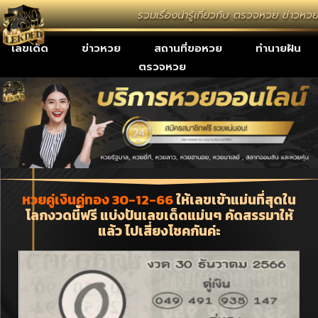
รวมเรื่องน่ารู้เกี่ยวกับ ตรวจหวย ข่าวห
เลขเด็ด
ข่าวหวย
สถานที่ขอหวย
ทำนายฝัน
ตรวจหวย
หวยคู่เงินคู่ทอง 30-12-66
ให้เลขเข้าแม่นที่สุดใน
โลกงวดนี้ฟรี
แบ่งปันเลขเด็ดแม่นๆ คัดสรรมาให้
แล้ว ไปเสี่ยงโชคกันค่ะ