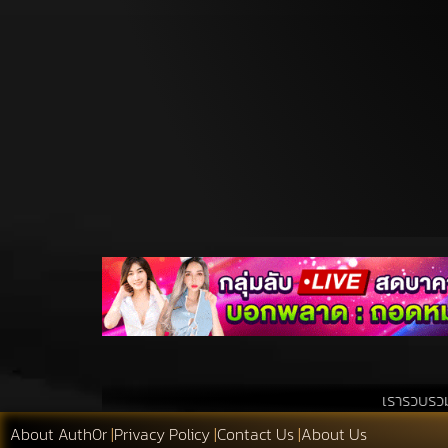
เรารวบรวมสิ่งที่เอื้อประ
About Auth0r
|
Privacy Policy
|
Contact Us
|
About Us