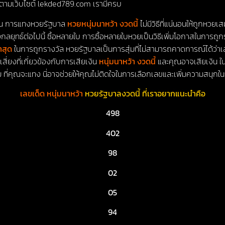
ิดตามเว็บไซต์ lekded789.com เรามีครบ
ีนั้น การแทงหวยรัฐบาล
หวยหนุ่มนาหว้า งวดนี้
ไม่มีวิธีที่แน่นอนให้ถูกหวย
ธ์ต่อไปนี้ ซื้อหลายใบ การซื้อหลายใบหวยเป็นวิธีเพิ่มโอกาสในการถูกรา
าสุด
ในการถูกรางวัล หวยรัฐบาลเป็นการสุ่มที่ไม่สามารถคาดการณ์ได้ว่า
ี่ยงที่เกี่ยวข้องกับการเสียเงิน
หนุ่มนาหว้า
งวดนี้
และคุณอาจเสียเงิน ใ
่ม ที่คุณจะแทง นี่อาจช่วยให้คุณไม่ติดใจในการเลือกเลขและเพิ่มความสนุก
เลขเด็ด หนุ่มนาหว้า
หวยรัฐบาลงวดนี้
ที่เราอยากแนะนำคือ
498
402
98
02
05
94