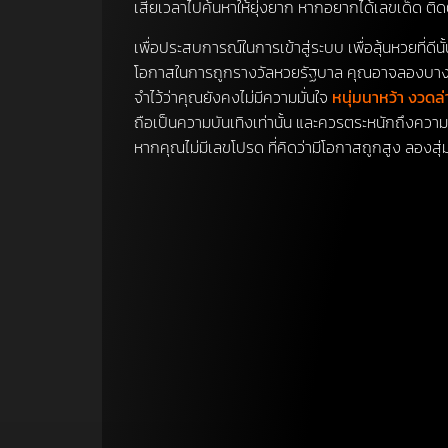
เสียเวลาไปค้นหาให้ยุ่งยาก หากอยากได้เลขเด็ด ต
เพื่อประสบการณ์ในการเข้าสู่ระบบ เพื่อลุ้นหวยที่ด
โอกาสในการถูกรางวัลหวยรัฐบาล คุณอาจลองบางกลยุท
จำไว้ว่าคุณยังคงไม่มีความมั่นใจ
หนุ่มนาหว้า
งวดล่
ถือเป็นความบันเทิงเท่านั้น และควรตระหนักถึงความเส
หากคุณไม่มีเลขโปรด ที่คิดว่ามีโอกาสถูกสูง ลองสุ