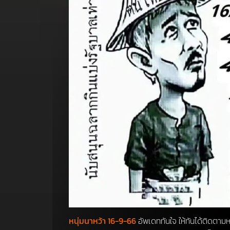
หนุ่มนาหว้า 16-9-66
อัพเดททันใจ ให้ทันได้ติดตามหว