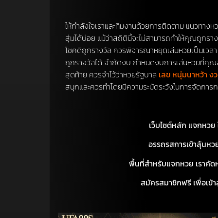
ให้กำลังใจเราและทีมงานด้วยการติดตาม แนวทางหวย
สุ่มได้บ่อย แม้ว่าสถิตินี้จะไม่สามารถทำให้คุณถูกร
โชคดีถูกรางวัล ควรพิจารณาหยุดเล่นหวยเป็นเวลา แ
ถูกรางวัลได้ จำกัดงบ กำหนดงบการเล่นหวยที่คุณส
สุดท้าย ควรจำไว้ว่าหวยรัฐบาล
เลข หนุ่มนาหว้า งวด
สนุกและควรทำโดยมีความระมัดระวังในการจัดการ
เว็บไซต์หลัก แจกหวย ใ
อรรถรสการเข้าลุ้นหวยท
พื้นที่สำหรับแจกหวย เราคั
สมัครสมาชิกฟรี เพื่อเข้