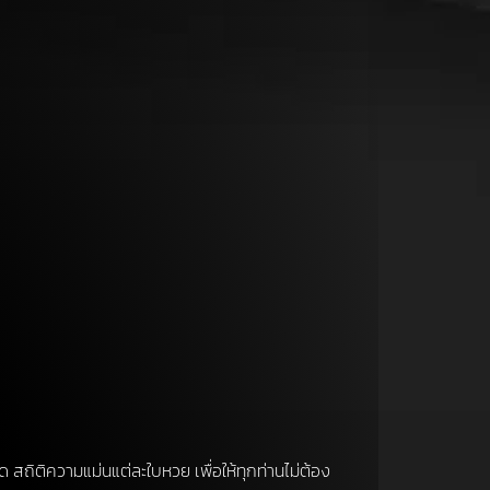
ด สถิติความแม่นแต่ละใบหวย เพื่อให้ทุกท่านไม่ต้อง