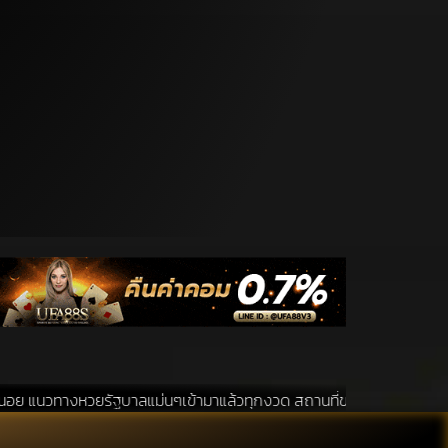
รัฐบาลแม่นๆเข้ามาแล้วทุกงวด สถานที่ขอหวยเป็นสถานที่ ที่ได้รับความนิย