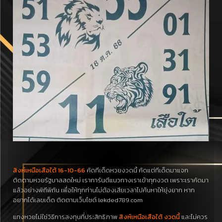
สิงห์เหนือเสือใต้ 16-10-66
คัดทีเด็ดหวยงวดนี้ คัดแต่ทีเด็ดมาแจก
ติดตามหวยรัฐบาลสดใหม่ เราการันตีแนวทางเราเข้าทุกงวด เพราะเราคัดมา
แล้วอย่างพิถีพิถัน เพื่อให้ทุกท่านไม่ต้องเสียเวลาไปค้นหาให้ยุ่งยาก หาก
อยากได้เลขเด็ด ติดตามเว็บไซต์ lekded789.com
แทงหวยไม่ใช่วิธีการลงทุนที่ประสิทธิภาพ
สิงห์เหนือเสือใต้ งวดนี้
และไม่ควร