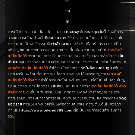
55
59
91
การเลือกแทง หวยไม่ใช่แค่ความสนุก
คลอดลูกในรถล่าสุดวันนี้
ต้องมีการ
วางแนการเงินอย่างดี
เซียนหวย789
วิธีการแน่นอนในการทำให้คุณรวยไม่
ควรกลายเป็นพฤติกรรม
ฝันว่าล้างจาน
ประจำวันหรือครั้งคราว หวยเป็น
เพียงรูปแบบการพบความสนุก และการเสี่ยงโชค อ่านกฎระเบียบ
เลขสิงห์
เหนือเสือใต้
ทราบกฎและระเบียบการแทงหวยของรัฐบาลและสำนักงาน
ฝัน
เห็นแมงมุม
ตรวจสอบหวย แต่ละหวยอาจมีกฎแตกต่างกัน อย่าหวังการชนะ
เลขเด็ด สิงห์เหนือเสือใต้
จำไว้ว่า มีโอกาสชนะ
วัดไผ่ล้อม นครปฐม
เพียง
น้อย เตรียมพร้อมที่จะขาดทุนเมื่อคุณแทงหวย ใช้วิจารณญาณ
เลข สิงห์
เหนือเสือใต้ ล่าสุด
อย่าให้ความตั้งใจหลงไปกับหวย หรือให้มันเป็นส่วนใหญ่
ของชีวิตคุณ การมีกิจกรรม
ส้มฉุน
และเป้าหมายทาง
สิงห์เหนือเสือใต้
งวด
ล่าสุด
การเงินอื่น ๆ ที่มีความหมายมากกว่านั้นคือสิ่งที่สำคัญ อย่าลืมว่า
ความรวยที่แท้จริงมาจากการออม, ลงทุนอย่างรอบด้าน, และการดำรง
วัดภู
ยอดรวย
การเงินแทงหวยเพียงเพื่อความสนุกและความตื่นเต้นไม่ควรถูก
ดำเนิน
https://www.lekded789.com
ต่อเป็นแผนการเงินสำหรับการ
รวย