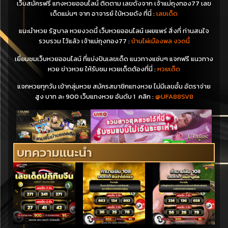
เว็บสมัครฟรี แทงหวยออนไลน์ ติดตาม เลขดังจาก เจ้าแม่ถุงทอง77 เลข
เด็ดแม่นๆ จาก อาจารย์ ใบ้หวยดัง ที่นี่ :
เลขเด็ด
แนะนำหวย รัฐบาล หวยงวดนี้ เว็บหวยออนไลน์ เผยแพร่ สิ่งที่ ท่านสนใจ
รวบรวม ไว้แล้ว เจ้าแม่ถุงทอง77 :
บ้านไผ่เมืองพล งวดนี้
เยี่ยมชมเว็บหวยออนไลน์ ที่แบ่งปันเลขเด็ด แนวทางแซ่บๆ แจกฟรี แนวทาง
หวย ข่าวหวย ให้รับชม หวยเด็ดต้องที่นี่ :
หวยเด็ด
แจกหวยทุกวัน เข้ากลุ่มหวย สมัครสมาชิกแทงหวย ไม่มีเลขอั้น อัตราจ่าย
สูง บาท ละ 900 เว็บแทงหวย อันดับ 1 คลิก :
@UFA88SV8
บทความแนะนำ