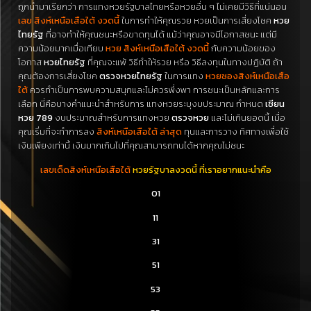
ถูกนำมาเรียกว่า การแทงหวยรัฐบาลไทยหรือหวยอื่น ๆ ไม่เคยมีวิธีที่แน่นอน
เลข สิงห์เหนือเสือใต้ งวดนี้
ในการทำให้คุณรวย หวยเป็นการเสี่ยงโชค
หวย
ไทยรัฐ
ที่อาจทำให้คุณชนะหรือขาดทุนได้ แม้ว่าคุณอาจมีโอกาสชนะ แต่มี
ความน้อยมากเมื่อเทียบ
หวย สิงห์เหนือเสือใต้ งวดนี้
กับความน้อยของ
โอกาส
หวยไทยรัฐ
ที่คุณจะแพ้ วิธีทำให้รวย หรือ วิธีลงทุนในทางปฏิบัติ ถ้า
คุณต้องการเสี่ยงโชค
ตรวจหวยไทยรัฐ
ในการแทง
หวยซองสิงห์เหนือเสือ
ใต้
ควรทำเป็นการพบความสนุกและไม่ควรพึ่งพา
การชนะเป็นหลักและการ
เลือก นี่คือบางคำแนะนำสำหรับการ แทงหวยระบุงบประมาณ กำหนด
เซียน
หวย 789
งบประมาณสำหรับการแทงหวย
ตรวจหวย
และไม่เกินยอดนี้ เมื่อ
คุณเริ่มที่จะทำการลง
สิงห์เหนือเสือใต้ ล่าสุด
ทุนและการวาง ทิศทางเพื่อใช้
เงินเพียงเท่านี้ เงินมากเกินไปที่คุณสามารถทนได้หากคุณไม่ชนะ
เลขเด็ดสิงห์เหนือเสือใต้
หวยรัฐบาลงวดนี้
ที่เราอยากแนะนำคือ
01
11
31
51
53