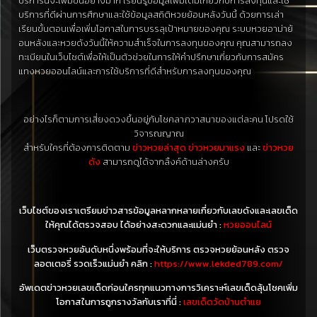
บริการนี้จะเพิ่มขึ้นอย่างมาก เรียนรู้ข้อมูลเพิ่มเติมเกี่ยวกับการลงทุนและใช้
บริการที่ดีผ่านการศึกษาและใช้ข้อมูลสถิติหวยย้อนหลังวันนี้ ด้วยการเล่า
เรียนขั้นตอนเพื่อเพิ่มโอกาสในการบรรลุเป้าหมายของคุณ ระบบหวยอาม่าย้
อนหลังและหวยดังวันนี้ให้ความสำเร็จในการลงทุนของคุณ คุณสามารถลง
ทะเบียนในเว็บไซต์เพื่อให้เป็นตัวช่วยในการให้คำปรึกษาเกี่ยวกับการสมัคร
แทงหวยออนไลน์และการใช้บริการที่ดีสำหรับการลงทุนของคุณ
อย่างไรก็ตามการเสี่ยงดวงขึ้นอยู่กับโชคลาภวาสนาของแต่ละคน โปรดใช้
วิจารณญาณ
สำหรับใครที่ต้องการติดตาม
ข่าวหวยล่าสุด ข่าวหวยมาแรง
และ
ข่าวหวย
ดัง
สามารถดูได้จากลิ้งค์ด้านล่างครับ
เว็บไซต์ของเราเตรียมข่าวสารข้อมูลหลากหลายเกี่ยวกับเลขดังและเลขเด็ด
ให้คุณได้ตรวจสอบ ได้อย่างสะดวกและแม่นยำ :
หวยออนไลน์
เว็บตรวจหวยอันดับหนึ่งพร้อมที่จะให้บริการ ตรวจหวยย้อนหลัง ตรวจ
ลอตเตอรี่ รวดเร็วแม่นยำ คลิก :
https://www.lekded789.com/
อัพเดตข่าวหวยเลขเด็ดก่อนใครทุกแนวทางการวิเคราะห์เลขเด็ดลุ้นโชคเพิ่ม
โอกาสในการถูกรางวัลกับเราที่นี่ :
เลขเด็ดวัดบ้านตำแย