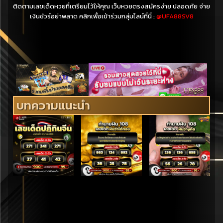
ติดตามเลขเด็ดหวยที่เตรียมไว้ให้คุณ เว็บหวยตรงสมัครง่าย ปลอดภัย จ่าย
เงินชัวร์อย่าพลาด คลิกเพื่อเข้าร่วมกลุ่มไลน์ที่นี่ :
@UFA88SV8
บทความแนะนำ