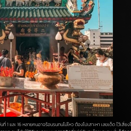
ันที่ 1 และ 16 หลายคนอาจร้อนรนทนไม่ไหว ต้องไปเสาะหา เลขเด็ด ไว้เสี่ยงโชค