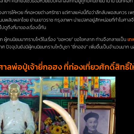
ลายๆ คนก็ยังใช้วิธีขอหวยแบบคลาสสิกที่อยู่คู่กับคนไทยมานาน นั่นก็คือก
ื่องของการให้หวย ที่คอหวยต่างศรัทธา แต่ศาลแห่งนี้ถือว่าลึกลับพอสมควร เ
พลับพลาไชย ย่านเยาวราช กรุงเทพฯ น่าแปลกอยู่สักหน่อยที่ทำไมศาลจึงขึ
ดูถึงที่มาของเรื่องนี้กัน
โชคลาภ ผู้คนนิยมมากราบไหว้ในเรื่อง “ขอหวย” ขอโชคลาภ ท่านจึงกลายเป็น
เท
ปัจจุบันยังมีผู้คนนิยมกราบไหว้บูชา “ยี่กอฮง” เพิ่มขึ้นเป็นจำนวนมาก
พ่อปู่เจ้ายี่กอฮง ที่ท่องเที่ยวศักดิ์สิทธิ