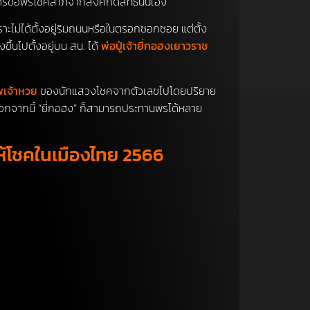
ารขอพรโชคลาภจากสิ่งศักดิ์สิทธิ์นั่นเอง
พราะไม่ได้ตั้งอยู่ริมถนนหรือในตรอกซอกซอย แต่ตั้ง
้นไปตั้งอยู่บน สน. ได้
พ่อปู่เจ้ายี่กอฮงเยาวราช
พเจ้าหวย
ของนักแสวงโชคจากตัวเลขไปโดยปริยาย
 นอกจากนี้ “ยี่กอฮง” ก็สามารถประทานพรได้หลาย
์ให้โชคในเมืองไทย 2566