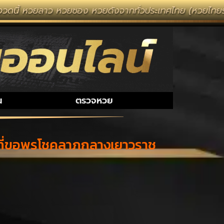
ยซอง หวยดังจากทั่วประเทศไทย (หวยไทยรัฐ หวยแม่จำเนียน)
น
ตรวจหวย
ับที่ขอพรโชคลาภกลางเยาวราช