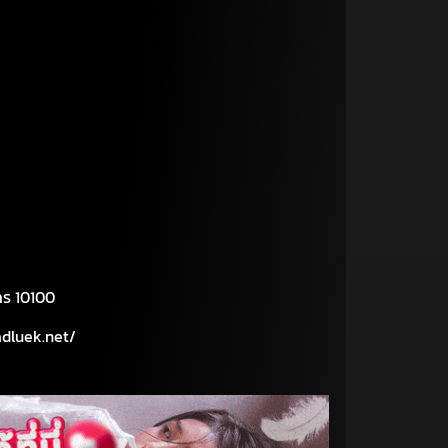
คร 10100
adluek.net/