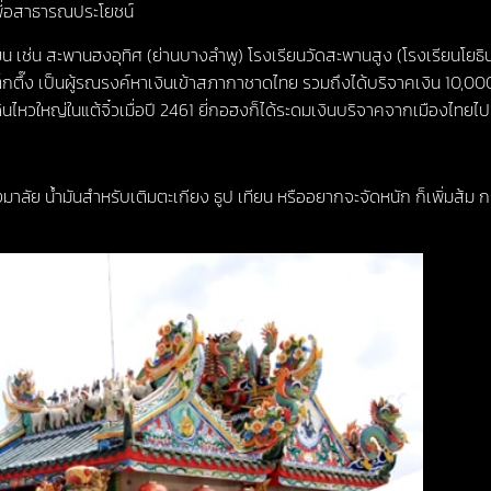
นเพื่อสาธารณประโยชน์
น เช่น สะพานฮงอุทิศ (ย่านบางลำพู) โรงเรียนวัดสะพานสูง (โรงเรียนโยธิน
ธิป่อเต็กตึ๊ง เป็นผู้รณรงค์หาเงินเข้าสภากาชาดไทย รวมถึงได้บริจาคเงิน
ดินไหวใหญ่ในแต้จิ๋วเมื่อปี 2461 ยี่กอฮงก็ได้ระดมเงินบริจาคจากเมืองไทยไป
งมาลัย น้ำมันสำหรับเติมตะเกียง ธูป เทียน หรืออยากจะจัดหนัก ก็เพิ่มส้