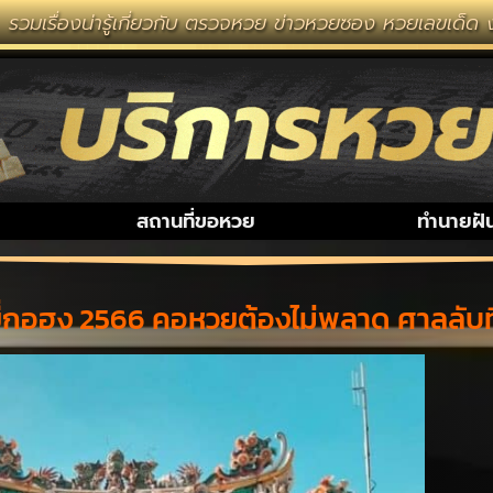
ี่ยวกับ ตรวจหวย ข่าวหวยซอง หวยเลขเด็ด งวดนี้ หวยลาว หว
สถานที่ขอหวย
ทำนายฝั
ายี่กอฮง 2566 คอหวยต้องไม่พลาด ศาลล