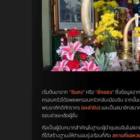
เริ่มต้นมาจาก
“จีนฮง”
หรือ
“ยี่กอฮง”
ซึ่งข้อมูลจา
ครอบครัวได้อพยพครอบครัวกลับเมืองจีน จากนั้นเมื
พระยาภักดีภัทรากร
(เหล่าปิง)
และเป็นสมาชิกสมาคมล
ชอบช่วยเหลือผู้อื่น
ถือเป็นผู้มีบทบาทสําคัญในฐานะผู้นําชุมชนจีนในสย
ที่ได้สร้างฐานะให้ท่านจนรุ่งเรืองก็คือ
สถานที่ขอห