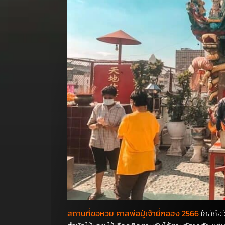
สถานที่ขอหวย ศาลพ่อปู่เจ้ายี่กอฮง 2566
ใกล้ถึงว