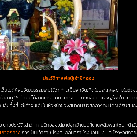
ประวัติศาลพ่อปู่เจ้ายี่กอฮง
กเว็บไซต์ศิลปวัฒนธรรมระบุไว้ว่า ท่านเป็นลูกจีนเกิดในประเทศสยามในช่วงปล
่ออายุ 16 ปี ท่านได้อาศัยเรือเดินสมุทรเดินทางกลับมาเผชิญโชคในสยามอี
ับอั้งยี่ ไต่เต้าจนได้เป็นหัวหน้าของสมาคมในวัยกลางคน โดยได้รับสมญาว่า
าม ตามประวัติเล่าว่า ท่านยี่กอฮงได้มาปลูกบ้านอยู่ที่ย่านพลับพลาไชย ห
วยภาคกลาง
การเป็นเจ้าภาษี โรงต้มกลั่นสุรา โรงบ่อนเบี้ย และโรงหวย