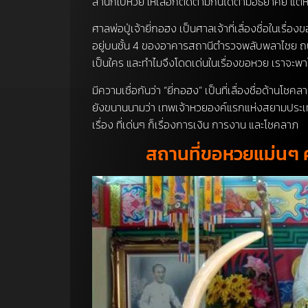
สำนักใบ้หวย ให้เลือกติดตามกันได้ตามอัธยาศัย แต่ห
ศาลพ่อปู่เจ้ายี่กอฮง เป็นศาลเจ้าที่เลื่องชื่อในเร
อยู่บนชั้น 4 ของอาคารสถานีตำรวจพลับพลาไชย ถนน
เป็นใคร และทำไมจึงโดดเด่นในเรื่องขอหวย เราจะพาไป
มีความเชื่อกันว่า “ยี่กอฮง” เป็นที่เลื่องชื่อด้าน
ยังขนานนามว่า เทพเจ้าหวยองค์แรกแห่งสยามประเทศ 
เรื่อง ที่เด่นๆ ก็เรื่องการเงิน การงาน และโชคลาภ
สถานที่ขอหวยแม่นๆ ศาล