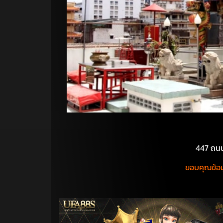
447 ถนน
ขอบคุณข้อ