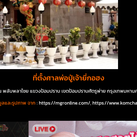
ที่ตั้งศาลพ่อปู่เจ้ายี่กอฮง
 พลับพลาไชย แขวงป้อมปราบ เขตป้อมปราบศัตรูพ่าย กรุงเทพมหาน
มูลและรูปภาพ จาก
: https://mgronline.com/, https://www.komch