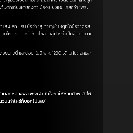
นตกเฉียงใต้ของตัวเมืองเชียงใหม่ เรียกว่า “พระ
สะมีลูก 1 คน ชื่อว่า “สุเทวฤๅษี” เหตุที่ได้ชื่อว่าดอย
งคำบนไหล่เขา และลำห้วยไหลลงสู่ปากถ้ำเป็นจำนวนมาก
ดอยแห่งนี้ และต่อมาในปี พ.ศ. 1230 เจ้ามหันตยศและ
แล้วบอกหลวงพ่อ พระเจ้าทันใจขอให้ช่วยข้าพเจ้าให้
ำนวนเท่าไหร่ก็บอกไปเลย
”