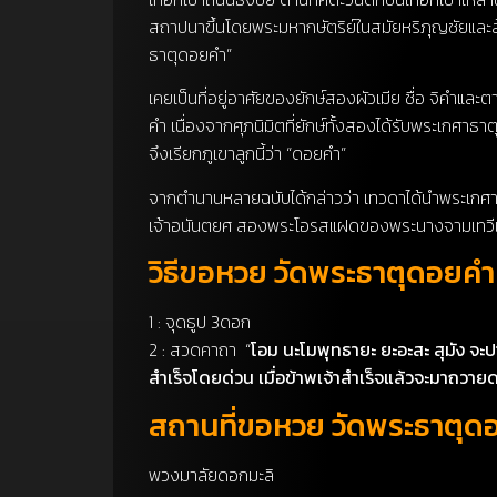
สถาปนาขึ้นโดยพระมหากษัตริย์ในสมัยหริภุญชัยและล้
ธาตุดอยคำ”
เคยเป็นที่อยู่อาศัยของยักษ์สองผัวเมีย ชื่อ จิคำและตาเข
คำ เนื่องจากศุภนิมิตที่ยักษ์ทั้งสองได้รับพระเกศ
จึงเรียกภูเขาลูกนี้ว่า “ดอยคำ”
จากตำนานหลายฉบับได้กล่าวว่า เทวดาได้นำพระเกศาธาต
เจ้าอนันตยศ สองพระโอรสแฝดของพระนางจามเทวีแห่งห
วิธีขอหวย วัดพระธาตุดอยคำ
1 : จุดธูป 3ดอก
2 : สวดคาถา “
โอม นะโมพุทธายะ ยะอะสะ สุมัง จะปา
สำเร็จโดยด่วน เมื่อข้าพเจ้าสำเร็จแล้วจะมาถวา
สถานที่ขอหวย วัดพระธาตุด
พวงมาลัยดอกมะลิ