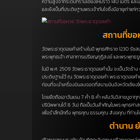
ความสูงจากระดับที่ราบเชียงใหม่ราว 140 เมตร และ
และยังเป็นที่ประดิษฐานพระเจ้าทันใจซึ่งมีอายุเก่าแก่กว
สถานที่ขอ
วัดพระธาตุดอยคำสร้างในปี พุทธศักราช 1230 รัชสมั
พระพุทธเจ้า ศาลาการเปรียญกุฏิสงฆ์ และพระพุทธรูป
ในปี พ.ศ. 2509 วัดพระธาตุดอยคำนั้น จะเป็นวัดร้
ประดิษฐานไว้ ณ วัดพระธาตุดอยคำ พระธาตุดอยคำนอก
ก่อนที่จะนำเครื่องบินลงจอดที่สนามบินจังหวัดเชียงใ
โดยยึดถือเอาวันแรม 7 ค่ำ 8 ค่ำ หลังวันวิสาขบูชาท
ปรินิพพานได้ 8 วัน) ถือเป็นวันสำคัญในพระพุทธศาสน
เพื่อรำลึกนึกถึง พุทธคุณ ธรรมคุณ สังฆคุณ ที่ท่า
ตำนาน ยั
เทือกเขาถนนธงชัย ด้านทิศตะวันตกบนเทือกเขาเหล่านั้นจ