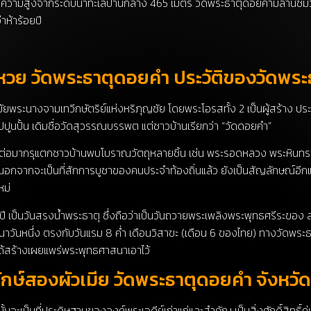
มีความสูงจากระดับน้ำทะเลปานกลาง 465 เมตร วัดพระธาตุดอยคำมีลานชมวิว
่าห้าร้อยปี
หวย วัดพระธาตุดอยคำ ประวัติของวัดพร
ยพระนางจามเทวีกษัตริย์แห่งหริภุญชัย โดยพระโอรสทั้ง 2 เป็นผู้สร้าง ป
ปูนปั้น เดิมชื่อวัดสุวรรณบรรพต แต่ชาวบ้านเรียกว่า “วัดดอยคำ”
าง ต่อมากรุแตกชาวบ้านพบโบราณวัตถุหลายชิ้น เช่น พระรอดหลวง พระหินทร
จากจะเป็นที่สักการบูชาของคนประจำท้องถิ่นแล้ว ยังเป็นสัญลักษณ์อีกแห
หม่
ุกปี เป็นวันสรงน้ำพระธาตุ ซึ่งถือว่าเป็นวันถวายพระเพลิงพระพุทธศรีระของ
าวันหนึ่ง ตรงกับวันแรม 8 ค่ำ เดือนวิสาขะ (เดือน 6 ของไทย) ทางวัดพระธา
นได้สร้างเผยแพร่พระพุทธศาสนาเอาไว้
กษ์สองผัวเมีย วัดพระธาตุดอยคำ จังหวัด
ะเป็นที่ประดิษฐานขององค์พระเจดีย์เก่าแก่และสำคัญ เป็นสิ่งศักดิ์สิทธิ์คู่บ้