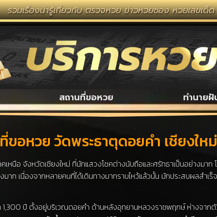
น่ารู้เกี่ยวกับ ตรวจหวย ข่าวหวยซอง หวยเลขเด็ด งวดนี้ ห
สถานที่ขอหวย
ทำนายฝั
ี่ขอหวย วัดพระธาตุดอยคำ เชียงใหม
คเหนือ จังหวัดเชียงใหม่ ที่นักแสวงโชคต่างนับถือและศรัทธาเป็นอย่างมาก 
มาก เนื่องจากหลายคนที่ได้เดินทางมากราบไหว้แล้วนั้น มักประสบผลสำเร็จ
ว่า 1,300 ปี ตั้งอยู่บริเวณดอยคำ ด้านหลังอุทยานหลวงราชพฤกษ์ ห่างจาก