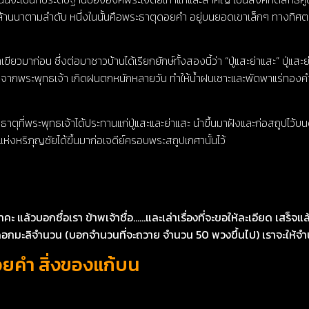
านนาตามลำดับ หนึ่งในนั้นคือพระธาตุดอยคำ อยู่บนยอดเขาเล็กๆ ทางทิศตะวั
ียวมาก่อน ซึ่งต่อมาชาวบ้านได้เรียกยักษ์ทั้งสองนี้ว่า “ปู่แสะย่าแสะ” ปู่แสะย่าแ
าธาตุจากพระพุทธเจ้า เกิดฝนตกหนักหลายวัน ทำให้น้ำฝนเซาะและพัดพาแร่ทอ
ุที่พระพุทธเจ้าได้ประทานแก่ปู่แสะและย่าแสะ นำขึ้นมาฝังและก่อสถูปไว้บน
ริภุญชัยได้ขึ้นมาก่อเจดีย์ครอบพระสถูปเกศานั้นไว้
คะ แล้วบอกชื่อเรา ข้าพเจ้าชื่อ……และเล่าเรื่องที่จะขอให้ละเอียด เสร็จ
ยดอกมะลิจำนวน (บอกจำนวนที่จะถวาย จำนวน 50 พวงขึ้นไป) เราจะให้จ
อยคำ สิ่งของแก้บน