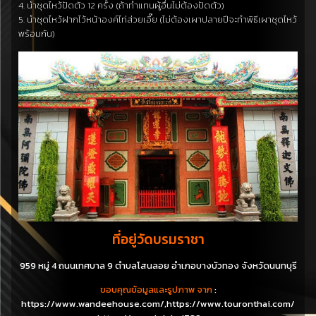
4. นำชุดไหว้ปัดตัว 12 ครั้ง (ถ้าทำแทนผู้อื่นไม่ต้องปัดตัว)
5. นำชุดไหว้ฝากไว้หน้าองค์ไท่ส่วยเอี๊ย (ไม่ต้องเผาปลายปีจะทำพิธีเผาชุดไหว้
พร้อมกัน)
ที่อยู่วัดบรมราชา
959 หมู่ 4 ถนนเทศบาล 9 ตำบลโสนลอย อำเภอบางบัวทอง จังหวัดนนทบุรี
ขอบคุณข้อมูลและรูปภาพ จาก
:
https://www.wandeehouse.com/,https://www.touronthai.com/