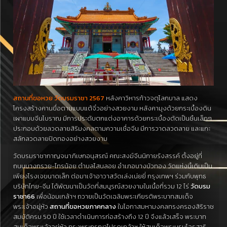
สถานที่ขอหวย วัดบรมราชา 2567
หลังคาวิหารท้าวจตุโลกบาล แสดง
โครงสร้างคานขื่อตามแบบแต้จิ๋วอย่างสวยงาม หลังคามุงด้วยกระเบื้องดิน
เผาแบบจีนโบราณ มีการประดับตกแต่งอาคารด้วยกระเบื้องตัดเป็นชิ้นเล็กๆ
ประกอบด้วยลวดลายสิริมงคลตามความเชื่อจีน มีการวาดลวดลาย และแกะ
สลักลวดลายปิดทองอย่างสวยงาม
วัดบรมราชากาญจนาภิเษกอนุสรณ์ คณะสงฆ์จีนนิกายรังสรรค์ ตั้งอยู่ที่
ถนนบางกรวย-ไทรน้อย ตำบลโสนลอย อำเภอบางบัวทอง วัดแห่งนี้เดิมเป็น
เพียงโรงเจขนาดเล็ก ต่อมาเจ้าอาวาสวัดเล่งเน่ยยี่ กรุงเทพฯ ร่วมกับพุทธ
บริษัทไทย-จีน ได้พัฒนาเป็นวัดที่สมบูรณ์สวยงามในเนื้อที่รวม 12 ไร่
วัดบรม
ราชา66
เพื่อน้อมเกล้าฯ ถวายเป็นวัดเฉลิมพระเกียรติพระบาทสมเด็จ
พระเจ้าอยู่หัว
สถานที่ขอหวยภาคกลาง
ในโอกาสมหามงคลทรงครองสิริราช
สมบัติครบ 50 ปี ใช้เวลาดำเนินการก่อสร้างถึง 12 ปี จึงแล้วเสร็จ พระบาท
สมเด็จพระเจ้าอยู่หัว ทรงพระกรุณาโปรดเกล้าฯ ให้สมเด็จพระบรมโอรสาธิ