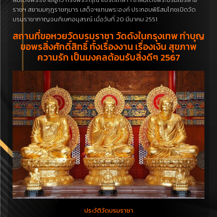
ราชฯ สยามมกุฎราชกุมาร เสด็จฯแทนพระองค์ ประกอบพิธีสมโภชเปิดวัด
บรมราชากาญจนภิเษกอนุสรณ์ เมื่อวันที่ 20 มีนาคม 2551
สถานที่ขอหวยวัดบรมราชา วัดดังในกรุงเทพ ทำบุญ
ขอพรสิ่งศักดิ์สิทธิ์ ทั้งเรื่องงาน เรื่องเงิน สุขภาพ
ความรัก เป็นมงคลต้อนรับสิ่งดีๆ 2567
ประวัติวัดบรมราชา