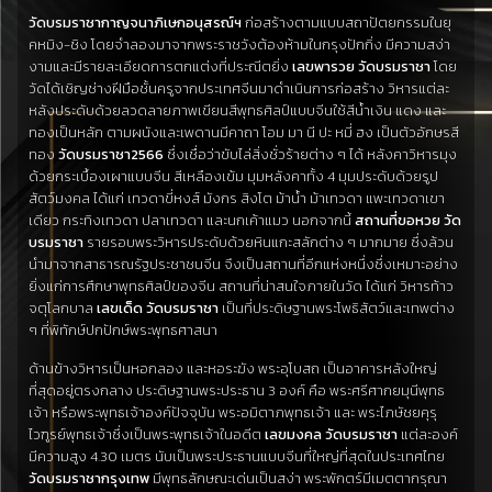
วัดบรมราชากาญจนาภิเษกอนุสรณ์ฯ
ก่อสร้างตามแบบสถาปัตยกรรมในยุ
คหมิง-ชิง โดยจำลองมาจากพระราชวังต้องห้ามในกรุงปักกิ่ง มีความสง่า
งามและมีรายละเอียดการตกแต่งที่ประณีตยิ่ง
เลขพารวย
วัดบรมราชา
โดย
วัดได้เชิญช่างฝีมือชั้นครูจากประเทศจีนมาดำเนินการก่อสร้าง วิหารแต่ละ
หลังประดับด้วยลวดลายภาพเขียนสีพุทธศิลป์แบบจีนใช้สีน้ำเงิน แดง และ
ทองเป็นหลัก ตามผนังและเพดานมีคาถา โอม มา นี ปะ หมี่ ฮง เป็นตัวอักษรสี
ทอง
วัดบรมราชา2566
ซึ่งเชื่อว่าขับไล่สิ่งชั่วร้ายต่าง ๆ ได้ หลังคาวิหารมุง
ด้วยกระเบื้องเผาแบบจีน สีเหลืองเข้ม มุมหลังคาทั้ง 4 มุมประดับด้วยรูป
สัตว์มงคล ได้แก่ เทวดาขี่หงส์ มังกร สิงโต ม้าน้ำ ม้าเทวดา แพะเทวดาเขา
เดียว กระทิงเทวดา ปลาเทวดา และนกเค้าแมว นอกจากนี้
สถานที่ขอหวย วัด
บรมราชา
รายรอบพระวิหารประดับด้วยหินแกะสลักต่าง ๆ มากมาย
ซึ่งล้วน
นำมาจากสาธารณรัฐประชาชนจีน จึงเป็นสถานที่อีกแห่งหนึ่งซึ่งเหมาะอย่าง
ยิ่งแก่การศึกษาพุทธศิลป์ของจีน สถานที่น่าสนใจภายในวัด ได้แก่ วิหารท้าว
จตุโลกบาล
เลขเด็ด
วัดบรมราชา
เป็นที่ประดิษฐานพระโพธิสัตว์และเทพต่าง
ๆ ที่พิทักษ์ปกปักษ์พระพุทธศาสนา
ด้านข้างวิหารเป็นหอกลอง และหอระฆัง พระอุโบสถ
เป็นอาคารหลังใหญ่
ที่สุดอยู่ตรงกลาง ประดิษฐานพระประธาน 3 องค์ คือ พระศรีศากยมุนีพุทธ
เจ้า
หรือพระพุทธเจ้าองค์ปัจจุบัน พระอมิตาภพุทธเจ้า และ พระไภษัชยคุรุ
ไวฑูรย์พุทธเจ้าซึ่งเป็นพระพุทธเจ้าในอดีต
เลขมงคล
วัดบรมราชา
แต่ละองค์
มีความสูง 4.30 เมตร นับเป็นพระประธานแบบจีนที่ใหญ่ที่สุดในประเทศไทย
วัดบรมราชากรุงเทพ
มีพุทธลักษณะเด่นเป็นสง่า พระพักตร์มีเมตตากรุณา