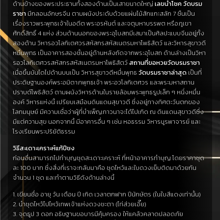
ด้านข้างของพระประธานทั้งสองด้านเป็นเสาขนาดใหญ่
เลขนำโชค
วัดบรม
ราชา
มีกลอนอักษรจีน ตามผนังประดับด้วยแผ่นไม้สักแกะสลัก 7 ชิ้นเป็น
เรื่องราวพระพุทธเจ้าในอดีต พระอรหันต์ และจตุมหาบรรพต หรือภูเขา
ศักดิ์สิทธิ์ 4 แห่ง ส่วนด้านนอกของพระอุโบสถมีเสมาเป็นศิลปะแบบจีนอยู่ทั้ง
สองด้าน
วิหารอวโลกิเตศวรสหัสกรสหัสเนตรมหาโพธิสัตว์ และวิหารสุขาวดี
หมื่นพุทธ
เป็นอาคารสองชั้นอยู่ด้านหลังถัดจากพระอุโบสถ ด้านล่างเป็นวิหา
รอวโลกิเตศวรสหัสกรสหัสเนตรมหาโพธิสัตว์
สถานที่ขอหวยวัดบรมราชา
เมื่อขึ้นบันไดไปด้านบนเป็น วิหารสุขาวดีหมื่นพุทธ
วัดบรมราชาล่าสุด
เป็นที่
ประดิษฐานองค์พระอมิตาภพุทธเจ้า พระอวโลกิเตศวร และพระมหาสถาน
ปราบต์โพธิสัตว์ ตามผนังวิหารด้านในรายล้อมพระพุทธรูปเล็ก ๆ หนึ่งหมื่น
องค์ วิหารแห่งนี้
เปรียบเสมือนดินแดนสุขาวดี ซึ่งอยู่ทางทิศตะวันตกของ
โลกมนุษย์
มีความเชื่อว่าผู้ที่บำเพ็ญภาวนาจะได้ไปเกิด ณ ดินแดนสุขาวดีซึ่ง
มีแต่ความสุข นอกจากนี้ มีอาคารอื่น ๆ เช่น หอธรรม วิหารบูรพาจารย์ และ
โรงเรียนพระปริยัติธรรม
วิธีสะเดาะเคราะห์แก้ปีชง
ก่อนอื่นสามารถไปทำบุญชุดสะเดาะเคราะห์ ที่หน้าอาคารทำบุญ โดยราคาชุด
ละ 100 บาท ซึ่งสิ่งที่เราจะกลับมาคือ ชุดไหว้และใบดวงเย็บติดมาด้วยกัน
จำนวน 1 ชุด และทำตามวิธีดังด้านล่างนี้
1. เขียนชื่อ อายุ วัน เดือน ปี เกิด เวลาตกฟาก ปีนักษัตร (ในใบสีแดงเท่านั้น)
2. นำชุดไหว้ไปไหว้เทพเจ้าแห่งดวงชะตา (ไท่ส่วยเอี๊ย)
3. จุดธูป 3 ดอก อธิษฐานขอบารมีคุ้มครอง ให้แคล้วคลาดปลอดภัย