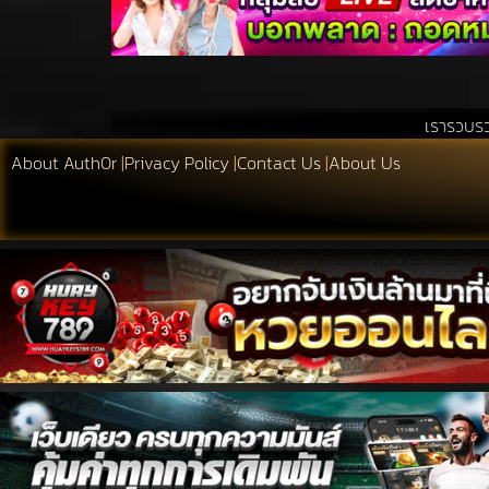
เรารวบรวมสิ่งที่เอื้อปร
About Auth0r
|
Privacy Policy
|
Contact Us
|
About Us