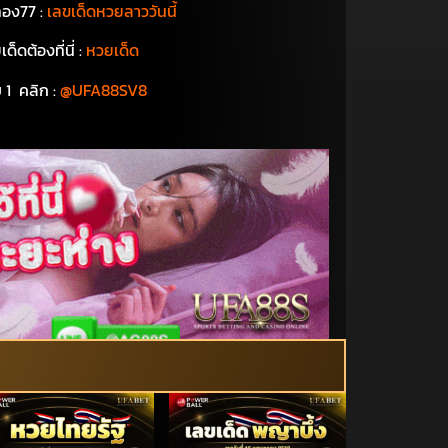
ทอง77 :
เลขเด็ดหวยลาววันนี้
ต้องที่นี่ :
หวยเด็ด
 1 คลิก :
@UFA88SV8