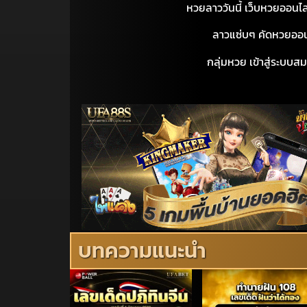
หวยลาววันนี้ เว็บหวยออนไลน
ลาวแซ่บๆ คัดหวยออน
กลุ่มหวย เข้าสู่ระบบส
บทความแนะนำ