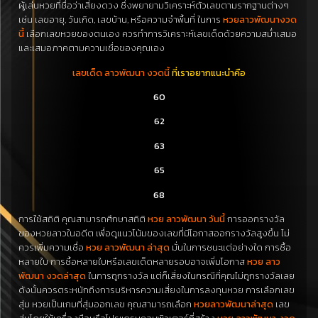
ผู้เล่นหวยที่ชื่อว่าเสี่ยงดวง ซึ่งพยายามวิเคราะห์ตัวเลขตามรากฐานต่างๆ
เช่น เลขอายุ, วันเกิด, เลขบ้าน, หรือความจำพื้นที่ ในการ
หวยลาวพัฒนางวด
นี้
เลือกเลขหวยของตนเอง ควรทำการวิเคราะห์เลขเด็ดด้วยความสม่ำเสมอ
และเสมอภาคตามความเชื่อของคุณเอง
เลขเด็ด ลาวพัฒนา งวดนี้
ที่เราอยากแนะนำคือ
60
62
63
65
68
การใช้สถิติ คุณสามารถศึกษาสถิติ
หวย ลาวพัฒนา วันนี้
การออกรางวัล
ของหวยลาวในอดีต เพื่อดูแนวโน้มของเลขที่มีโอกาสออกรางวัลสูงขึ้น ไม่
ควรเพิ่มความเชื่อ
หวย ลาวพัฒนา ล่าสุด
มั่นในการชนะแต่อย่างใด การซื้อ
หลายใบ การซื้อหลายใบหรือเลขเด็ดหลายรอบอาจเพิ่มโอกาส
หวย ลาว
พัฒนา งวดล่าสุด
ในการถูกรางวัล แต่ก็เสี่ยงในกรณีที่คุณไม่ถูกรางวัลเลย
ดังนั้นควรตระหนักถึงการบริหารความเสี่ยงในการลงทุนหวย การเลือกเลข
สุ่ม หวยเป็นเกมที่สุ่มออกเลข คุณสามารถเลือก
หวยลาวพัฒนาล่าสุด
เลข