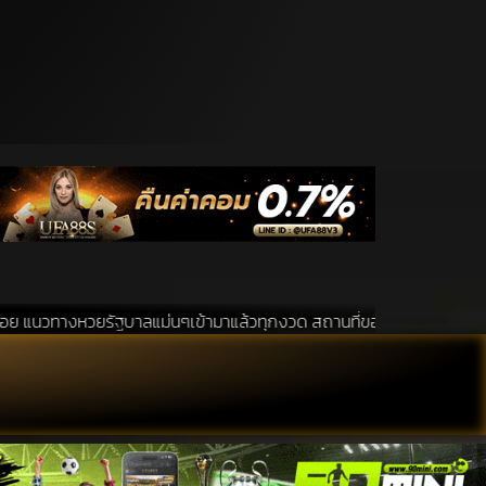
ัฐบาลแม่นๆเข้ามาแล้วทุกงวด สถานที่ขอหวยเป็นสถานที่ ที่ได้รับความนิยมอ