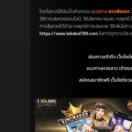
โดยไม่ควรให้มันเป็นกิจกรรม
แนวทาง
ลาวพัฒนา
ว
วิธีการเล่นหวยออนไลน์, วิธีเลือกหมายเลข, กลยุทธ
การลุ้นหวยได้ด้วย กลยุทธ์การเล่นหวย วิธีเพิ่มโ
https://www.lekded789.com
ในการถูกรางวัล ค
ช่องทางเข้าถึง เว็บไซต
แนวทางหวยลาว เข้าชมและ
สมัครสมาชิกฟรี เว็บไซต์หวยอ