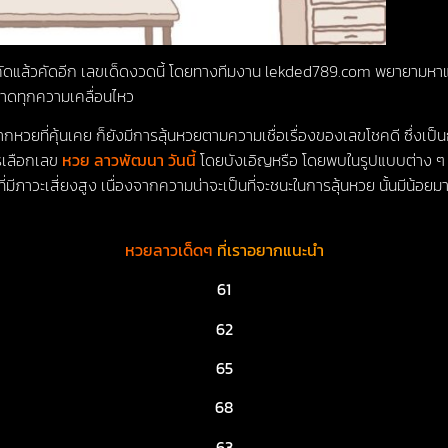
ัดแล้วคัดอีก เลขเด็ดงวดนี้ โดยทางทีมงาน lekded789.com พยายามหาแน
พลาดทุกความเคลื่อนไหว
กหวยที่คุ้นเคย ก็ยังมีการลุ้นหวยตามความเชื่อเรื่องของเลขโชคดี ซึ่งเป็
ารเลือกเลข
หวย ลาวพัฒนา วัน
นี้
โดยบังเอิญหรือ โดยพบในรูปแบบต่าง 
่มีภาวะเสี่ยงสูง เนื่องจากความน่าจะเป็นที่จะชนะในการลุ้นหวย นั้นมีน้อ
หวยลาวเด็ดๆ
ที่เราอยากแนะนำ
61
62
65
68
63