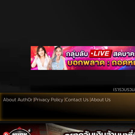
เรารวบรวมสิ่งที่เอื้อประโย
About Auth0r
|
Privacy Policy
|
Contact Us
|
About Us