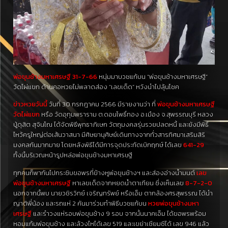
พ่อขุนช้างมหาเศรษฐี 31-7-66
หนุ่มมาบวชแก้บน “พ่อขุนช้างมหาเศรษฐี”
วัดไผ่แขก ด้านคอหวยไม่พลาดส่อง “เลขเด็ด” หวังนำไปลุ้นโชค
ข่าวหวยวันนี้
วันที่ 30 กรกฎาคม 2566 มีรายงานว่า ที่
พ่อขุนช้างมหาเศรษฐี
วัดไผ่แขก
หรือ วัดอุทุมพราราม ต.ดอนโพธิ์ทอง อ.เมือง จ.สุพรรณบุรี หลวง
ปู่ดุสิต สุจินโณ ได้จัดพิธีพุทธาภิเษก วัตถุมงคลรุ่นรวยปลดหนี้ และยังมีพิธี
ไหว้ครูใหญ่ต่อเส้นวาสนา มีศิษยานุศิษย์เดินทางจากทั่วสารทิศมาเสริมสิริ
มงคลกันมากมาย โดยหลังพิธีได้มีการจุดประทัดเบิกฤกษ์ ได้เลข
641-29
ทั้งนี้บริเวณหน้ารูปหล่อพ่อขุนช้างมหาเศรษฐี
ทุกคนก็พากันไปกระซิบขอพรที่ข้างหูพ่อขุนช้างฯ และส่องอ่างน้ำมนต์
เลข
พ่อขุนช้างมหาเศรษฐี
หาเลขเด็ดจากหยดน้ำตาเทียน ซึ่งเห็นเลข
8-7-2-0
นอกจากนี้พบ นายวชิรวิทย์ เจริญทรัพย์ หรือเอ็ม ตากล้องศรสุพรรณ ได้นำ
ญาติพี่น้อง และรถแห่ 2 คันมาร่วมทำพิธีบวชแก้บน
หวย
พ่อขุนช้างมหา
เศรษฐี
และรำวงแห่รอบพ่อขุนช้าง 9 รอบ จากนั้นนาคเอ็ม ได้ขอพรพร้อม
หอมแก้มพ่อขุนช้าง และล้วงไหได้เลข 519 และเขย่าเซียมซีได้ เลข 946 แล้ว