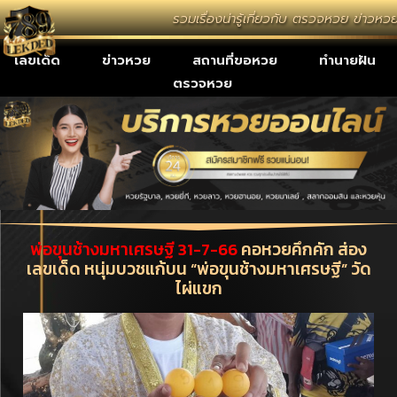
รวมเรื่องน่ารู้เกี่ยวกับ ตรวจหวย ข่าว
เลขเด็ด
ข่าวหวย
สถานที่ขอหวย
ทำนายฝัน
ตรวจหวย
พ่อขุนช้างมหาเศรษฐี 31-7-66
คอหวยคึกคัก ส่อง
เลขเด็ด หนุ่มบวชแก้บน “พ่อขุนช้างมหาเศรษฐี” วัด
ไผ่แขก