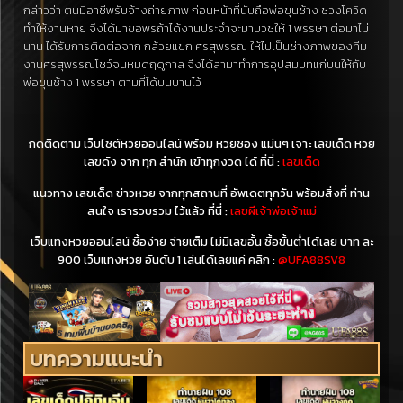
กล่าวว่า ตนมีอาชีพรับจ้างถ่ายภาพ ก่อนหน้าที่นับถือพ่อขุนช้าง ช่วงโควิด
ทำให้งานหาย จึงได้มาขอพรถ้าได้งานประจำจะมาบวชให้ 1 พรรษา ต่อมาไม่
นาน ได้รับการติดต่อจาก กล้วยแขก ศรสุพรรณ ให้ไปเป็นช่างภาพของทีม
งานศรสุพรรณโชว์จนหมดฤดูกาล จึงได้ลามาทำการอุปสมบทแก่บนให้กับ
พ่อขุนช้าง 1 พรรษา ตามที่ได้บนบานไว้
กดติดตาม เว็บไซต์หวยออนไลน์ พร้อม หวยซอง แม่นๆ เจาะ เลขเด็ด หวย
เลขดัง จาก ทุก สำนัก เข้าทุกงวด ได้ ที่นี่ :
เลขเด็ด
แนวทาง เลขเด็ด ข่าวหวย จากทุกสถานที่ อัพเดตทุกวัน พร้อมสิ่งที่ ท่าน
สนใจ เรารวบรวม ไว้แล้ว ที่นี่ :
เลขผีเจ้าพ่อเจ้าแม่
เว็บแทงหวยออนไลน์ ซื้อง่าย จ่ายเต็ม ไม่มีเลขอั้น ซื้อขั้นต่ำได้เลย บาท ละ
900 เว็บแทงหวย อันดับ 1 เล่นได้เลยแค่ คลิก :
@UFA88SV8
บทความแนะนำ