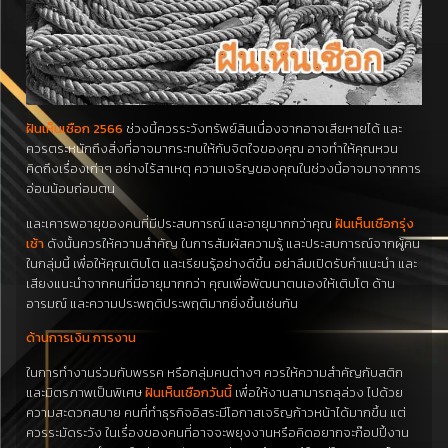
ฝันเห็นเชือก 2566
ช่วงนี้ควรระวังทรัพย์สินเนื่องจากอาจเสียหายได้ และ
ควรตระหนักถึงสิ่งที่อาจมากระทบให้กับจิตใจของคุณ อาจทำให้คุณหวน
คิดถึงเรื่องเก่าๆ อย่างไร้สาเหตุ ความเจริญของคุณในช่วงนี้อาจมาจากการ
อ่อนน้อมถ่อมตน
และเคารพอายุของคนที่มีประสบการณ์ และอายุมากกว่าคุณ
ฝันเห็นเชือกรุ่ง
เช้า
ดังนั้นควรให้ความสำคัญ ในการสัมผัสความรู้ และประสบการณ์จากผู้คน
ในกลุ่มนี้ เพื่อให้คุณเติบโต และเรียนรู้อย่างดีขึ้น อย่าลืมเปิดรับคำแนะนำ และ
เสียงแนะนำจากคนที่มีอายุมากกว่า คุณเพื่อพัฒนาตนเองให้เติบโต ด้าน
อารมณ์ และความประพฤติประพฤติมากยิ่งขึ้นเช่นกัน
ด้านการเงิน การงาน
ในการทำงานร่วมกับพรรค หรือกลุ่มคนต่างๆ ควรให้ความสำคัญกับสติก
และมิตรภาพเป็นพิเศษ
ฝันเห็นเชือกวันนี้
เพื่อให้งานสามารถลุล่วง ไปด้วย
ความสะดวกสบาย คนที่ทำธุรกิจอิสระมีโอกาสเจริญก้าวหน้าได้มากขึ้น แต่
ควรระมัดระวัง ในเรื่องของคนที่อาจจะพยุงงานหรือคิดอยากจะก๊อปปี้งาน