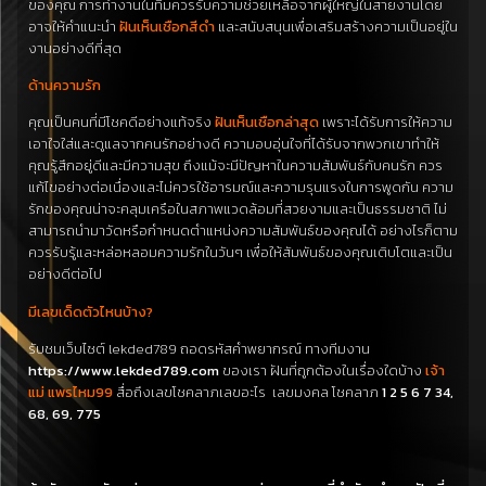
ของคุณ การทำงานในทีมควรรับความช่วยเหลือจากผู้ใหญ่ในสายงานโดย
อาจให้คำแนะนำ
ฝันเห็นเชือกสีดำ
และสนับสนุนเพื่อเสริมสร้างความเป็นอยู่ใน
งานอย่างดีที่สุด
ด้านความรัก
คุณเป็นคนที่มีโชคดีอย่างแท้จริง
ฝันเห็นเชือกล่าสุด
เพราะได้รับการให้ความ
เอาใจใส่และดูแลจากคนรักอย่างดี ความอบอุ่นใจที่ได้รับจากพวกเขาทำให้
คุณรู้สึกอยู่ดีและมีความสุข ถึงแม้จะมีปัญหาในความสัมพันธ์กับคนรัก ควร
แก้ไขอย่างต่อเนื่องและไม่ควรใช้อารมณ์และความรุนแรงในการพูดกัน ความ
รักของคุณน่าจะคลุมเครือในสภาพแวดล้อมที่สวยงามและเป็นธรรมชาติ ไม่
สามารถนำมาวัดหรือกำหนดตำแหน่งความสัมพันธ์ของคุณได้ อย่างไรก็ตาม
ควรรับรู้และหล่อหลอมความรักในวันๆ เพื่อให้สัมพันธ์ของคุณเติบโตและเป็น
อย่างดีต่อไป
มีเลขเด็ดตัวไหนบ้าง?
รับชมเว็บไซต์ lekded789 ถอดรหัสคำพยากรณ์ ทางทีมงาน
https://www.lekded789.com
ของเรา ฝันที่ถูกต้องในเรื่องใดบ้าง
เจ้า
แม่ แพรไหม99
สื่อถึงเลขโชคลาภเลขอะไร
เลขมงคล โชคลาภ
1 2 5 6 7 34,
68, 69, 775