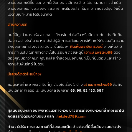
งานของคุณดีขึ้น นอกจากนี้เงินทอง จะมีการเข้ามาไม่ขาดสาย การดำเนิน
งานของคุณอาจชะลอลง และล่าช้า แต่ไม่มีอะไร ที่ไม่สามารถปรับปรุง ให้เป็น
ไปตามเป้าหมาย ได้ในอนาคต
ด้านความรัก
คนที่มีคู่แล้วบางครั้ง อาจพบว่ามีการไม่เข้าใจกัน หรือมีความขัดแย้งเกิดขึ้น
บ่อยๆ อย่างไรก็ตาม หากยังไม่รู้จักการอภัยและการให้โทษให้กันและกัน ความ
รักของคุณกำลังเจริญเติบโต ขึ้นเรื่อยๆ
ฝันเห็นพระอินทร์วันนี้
อาจเห็นว่ามี
การดำเนินไป ในทิศทางที่ดีขึ้นไปเรื่อยๆ ด้วยเหตุนี้
เจ้าแม่ แพรไหม99
ดวง
ของคุณบอกว่าคนที่ คุณสงสัย กำลังจับมือกับคนที่เป็นที่ชื่นชอบ และสร้าง
ความสัมพันธ์ที่ดี ไปด้วย
มีเลขเด็ดตัวไหนบ้าง?
ถอดรหัสคำพยากรณ์ ฝันที่ถูกต้องในเรื่องใดบ้าง
เจ้าแม่ แพรไหม99
สื่อถึง
เลขโชคลาภเลขอะไร
เลขมงคล โชคลาภ
65, 99, 83, 120, 687
ผู้สนับสนุนหลัก อย่าพลาดแนวทางหวย ข่าวสารเกี่ยวกับหวยที่สำคัญ เราได้
คัดสรรที่ได้รับความนิยม คลิก :
lekded789.com
ท่านจะได้รับ การชมสถานที่ที่ส่องเลขเด็ด ข่าวด่วนที่มีชื่อเสียง และข่าวดัง