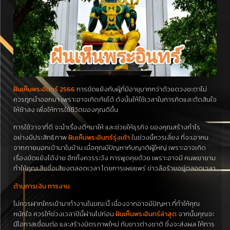
ฝันเห็นพระอินทร์ 2566
การขัดแย้งกับผู้ที่มีอายุมากกว่าด้วยดวงชะตาไม่
ควรถูกนำออกมา เพราะอาจเกิดภัยได้ ดังนั้นให้ใช้เวลาในการคิดและตัดสินใจ
ให้ช้าลง เพื่อให้การใช้ชีวิตของคุณดีขึ้น
การใช้วาจาที่ดี จะนำเรื่องดีๆมาให้ และช่วยให้ธุรกิจ ของคุณสร้างกำไร
อย่างมีประสิทธิภาพ
ฝันเห็นพระอินทร์รุ่งเช้า
ในช่วงนี้ควรเลี่ยง ที่จะเอาคน
จากภายนอกเข้ามาในบ้าน เมื่อคุณมีปัญหากับญาติผู้ใหญ่ เพราะอาจเกิด
เรื่องขัดแย้งได้ง่าย อีกทั้งควรระวัง การพูดคุยด้วย เพราะอาจมี คนพยายาม
ทำให้คุณเสียชื่อเสียงตลอดเวลา โดยการเผยแพร่ ข่าวลือร้ายอยู่ตลอดเวลา
ด้านการเงิน การงาน
ไม่ควรฝากใครเข้ามาทำงานในขณะนี้ เนื่องจากอาจมีปัญหา ที่ทำให้คุณ
หนักใจ ควรให้ช่วงเวลาปีนี้ผ่านไปก่อน
ฝันเห็นพระอินทร์ล่าสุด
จากนั้นคุณจะ
มีโอกาสเชื่อมต่อ และสร้างมิตรภาพใหม่ กับชาวต่างชาติ ซึ่งจะส่งผล ให้การ