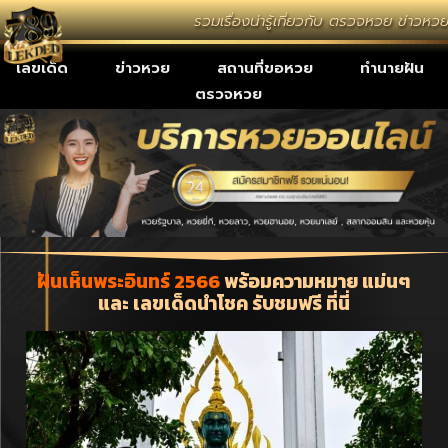
รวมเรื่องน่ารู้เกี่ยวกับ ตรวจหวย ข่าวห
เลขเด็ด
ข่าวหวย
สถานที่ขอหวย
ทำนายฝัน
ตรวจหวย
ฝันเห็นพระอินทร์ 2566
พร้อมความหมาย แม่นๆ
และ เลขเด็ดนำโชค รับชมฟรี ที่นี่