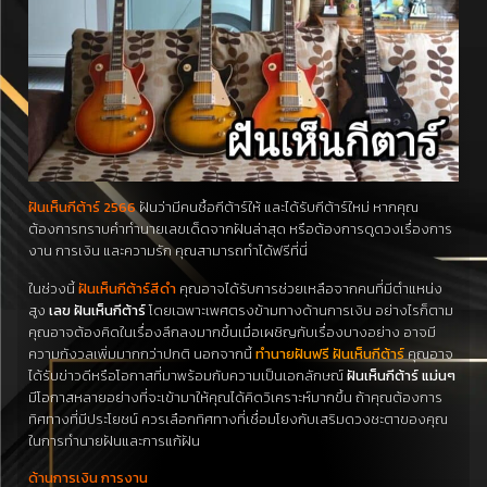
ฝันเห็นกีต้าร์ 2566
ฝันว่ามีคนซื้อกีต้าร์ให้ และได้รับกีต้าร์ใหม่ หากคุณ
ต้องการทราบคำทำนายเลขเด็ดจากฝันล่าสุด หรือต้องการดูดวงเรื่องการ
งาน การเงิน และความรัก คุณสามารถทำได้ฟรีที่นี่
ในช่วงนี้
ฝันเห็นกีต้าร์สีดำ
คุณอาจได้รับการช่วยเหลือจากคนที่มีตำแหน่ง
สูง
เลข ฝันเห็นกีต้าร์
โดยเฉพาะเพศตรงข้ามทางด้านการเงิน อย่างไรก็ตาม
คุณอาจต้องคิดในเรื่องลึกลงมากขึ้นเมื่อเผชิญกับเรื่องบางอย่าง อาจมี
ความกังวลเพิ่มมากกว่าปกติ นอกจากนี้
ทำนายฝันฟรี ฝันเห็นกีต้าร์
คุณอาจ
ได้รับข่าวดีหรือโอกาสที่มาพร้อมกับความเป็นเอกลักษณ์
ฝันเห็นกีต้าร์ แม่นๆ
มีโอกาสหลายอย่างที่จะเข้ามาให้คุณได้คิดวิเคราะห์มากขึ้น ถ้าคุณต้องการ
ทิศทางที่มีประโยชน์ ควรเลือกทิศทางที่เชื่อมโยงกับเสริมดวงชะตาของคุณ
ในการทำนายฝันและการแก้ฝัน
ด้านการเงิน การงาน