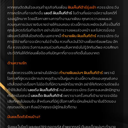
หากคุณตัดสินใจลงทุนทำธุรกิจกับเพื่อน
ฝันเห็นกีต้าร์รุ่งเช้า
ควรระมัดระวัง
การคดโกงที่อาจเกิดขึ้น
เลขดี ฝันเห็นกีต้าร์
ในด้านที่แย่อาจมีความโชคดีที่
รออยู่อีกมาก โดยมีโอกาสทางการทำงานมาเพียบ คุณควรวางแผนและ
ควบคุมการเงินรายรับรายจ่ายให้รอบคอบ ช่วงนี้การประหยัดเงินก็จะเป็นที่ดี
คุณไม่ควรริเริ่มทำอะไรๆ อย่างไม่มีการวางแผนล่วงหน้า และไม่ควรนั่งรอ
เพียงหวังให้สิ่งใดเกิดขึ้น นอกจากนี้
ทำนายฝัน ฝันเห็นกีต้าร์
ควรระมัดระวัง
การใช้จ่ายที่อาจจะมีความไม่จำเป็น ควรเก็บเงินไว้บ้างเพื่อเตรียมพร้อม อีก
ทั้ง ควรระมัดระวังการลงทุนร่วมกับคนอื่นหากยังไม่รู้จักกันดีพอ ควรศึกษา
ประวัติกันให้ดีก่อนเพื่อป้องกันปัญหาที่อาจจะเกิดขึ้นในอนาคต
ด้านความรัก
คนโสดควรรอให้เวลาผ่านไปอีกนิด
ทำนายฝันแม่นๆ ฝันเห็นกีต้าร์
เพราะมี
โอกาสที่คู่ควรจะมีการปรากฏตัวมาเป็นคู่แน่ๆ ช่วงนี้ความรักของคุณยังคง
เติบโตอย่างเรื่อยๆ ไม่มีอะไรที่มีความหนักใจมากนัก อย่าให้เกิดความขัดแย้ง
ทำให้เสียใจไป
เลขดัง ฝันเห็นกีต้าร์
คนโสดควรระมัดระวังการลงหลักปักฐาน
กับใครในขณะนี้
เลขเด็ด ฝันเห็นกีต้าร์
เพราะบางครั้งคนที่เข้ามาอาจจะมีข้อ
เสียที่คุณไม่ยอมรับ สำหรับคนที่มีคู่ มีโอกาสที่จะมีคนใหม่เข้ามาในชีวิตของ
คุณตลอดเวลา ถึงแม้ว่าคุณจะมีคู่รักแล้วก็ตาม
มีเลขเด็ดตัวไหนบ้าง?
รับชมเว็บไซต์ lekded789 ถอดรหัส คำพยากรณ์ ตีเลขเด็ดแม่นๆ ทำนาย