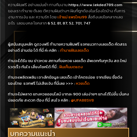
ความฝันฟรี อย่างแม่นยำ ทางทีมงาน
https://www.lekded789.com
ของเรา ทำนาย ตีเลข ตีความฝันต่างๆ ฝันที่ถูกต้องในเรื่องใดบ้าง ทั้งการ
งาน การเงิน และ ความรัก โดย
เจ้าแม่ แพรไหม99
สื่อถึงเลขโชคลาภเลข
อะไร
เลขมงคล โชคลาภ
6 52, 81, 87, 52, 701, 747
ผู้สนับสนุนหลัก ดูดวงฟรี ทำนายความฝันฟรี แจกแนวทางเลขเด็ด คัดสรร
อย่างดี อ่านต่อ ได้ ที่นี่ ค่ะ คลิก :
ทำนายฝันเลขเด็ด
ท่านจะได้รับ ชม ข่าวหวย สถานที่ขอหวย เลขเด็ด อัพเดทกันทุกวัน สด ใหม่
รวดเร็ว ทันใจ เสี่ยงโชคได้ ที่นี่ :
ฝันเห็นมดแดง
ท่าน
จะ
เพลิดเพลิน เจาะลึกข้อมูล เลขเด็ด เข้าโคตรบ่อย จากเซียน ชื่อดัง
ของไทย แจกฟรี ไม่เสียเงิน ที่นี่เลย >>>
:
หวยเด็ด
ท่านจะไม่พลาด แทงหวยออนไลน์ บาทละ 900 เล่นง่ายๆ แทงได้ไม่อั้น มั่นคง
ปลอดภัย สะดวก ต้อง ที่นี่ สนใจ คลิก :
@UFA88SV8
บทความแนะนำ