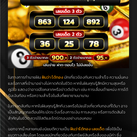
ในทางการทำนายฝัน
ฝันว่า ได้ทอง
มักเกี่ยวข้องกับความสำเร็จ ความมั่นคง
และโอกาสที่เข้ามาอย่างไม่คาดคิดในชีวิต หากในฝันคุณรู้สึกมีความสุขหรือ
ภูมิใจ แสดงว่าอาจมีโชคลาภหรือข่าวดีเข้ามา เช่น การเลื่อนตำแหน่ง การได้
รับเงินก้อน หรือความสำเร็จในสิ่งที่พยายามมานาน
ในทางกลับกัน หากในฝันคุณรู้สึกกังวลหรือไม่แน่ใจเกี่ยวกับทองที่ได้มา อาจ
เป็นสัญญาณเตือนให้ระมัดระวังเรื่องการเงิน การลงทุน หรือการตัดสินใจ
สำคัญในชีวิต ควรใช้สติและไตร่ตรองอย่างรอบคอบ
นอกจากนี้ หลายคนยังนิยมตีความเป็น
ฝันว่าได้ทอง เลขเด็ด
เพื่อใช้เป็น
แนวทางเสี่ยงโชค โดยเลขมักเกี่ยวข้องกับทรัพย์สินหรือสิ่งของมีค่า ซึ่ง