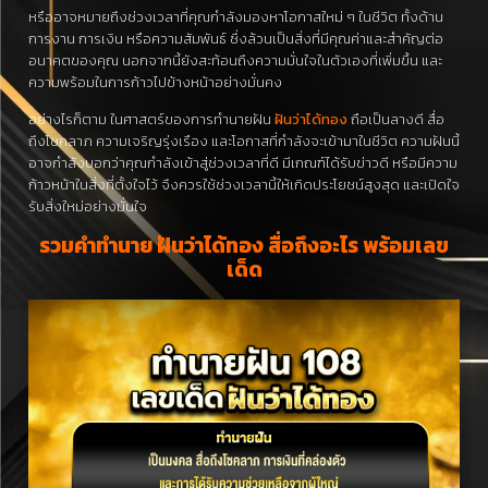
หรืออาจหมายถึงช่วงเวลาที่คุณกำลังมองหาโอกาสใหม่ ๆ ในชีวิต ทั้งด้าน
การงาน การเงิน หรือความสัมพันธ์ ซึ่งล้วนเป็นสิ่งที่มีคุณค่าและสำคัญต่อ
อนาคตของคุณ นอกจากนี้ยังสะท้อนถึงความมั่นใจในตัวเองที่เพิ่มขึ้น และ
ความพร้อมในการก้าวไปข้างหน้าอย่างมั่นคง
อย่างไรก็ตาม ในศาสตร์ของการทำนายฝัน
ฝันว่าได้ทอง
ถือเป็นลางดี สื่อ
ถึงโชคลาภ ความเจริญรุ่งเรือง และโอกาสที่กำลังจะเข้ามาในชีวิต ความฝันนี้
อาจกำลังบอกว่าคุณกำลังเข้าสู่ช่วงเวลาที่ดี มีเกณฑ์ได้รับข่าวดี หรือมีความ
ก้าวหน้าในสิ่งที่ตั้งใจไว้ จึงควรใช้ช่วงเวลานี้ให้เกิดประโยชน์สูงสุด และเปิดใจ
รับสิ่งใหม่อย่างมั่นใจ
รวมคำทำนาย ฝันว่าได้ทอง สื่อถึงอะไร พร้อมเลข
เด็ด