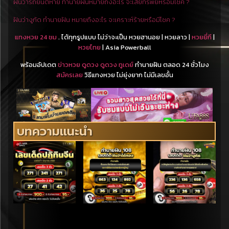
ฝันว่ารถยนต์หาย ทำนายฝันหมายถึงอะไร จะเสียทรัพย์หรือมีโชค ?
ฝันว่างูกัด ทำนายฝัน หมายถึงอะไร จะเคราะห์ร้ายหรือมีโชค ?
แทงหวย 24 ชม
. ได้ทุกรูปแบบ ไม่ว่าจะเป็น หวยฮานอย | หวยลาว |
หวยยี่กี
|
หวยไทย
| Asia Powerball
พร้อมอัปเดต
ข่าวหวย
ดูดวง ดูดวง ทูเดย์
ทำนายฝัน ตลอด 24 ชั่วโมง
สมัครเลย
วิธีแทงหวย ไม่ยุ่งยาก ไม่มีเลขอั้น
บทความแนะนำ