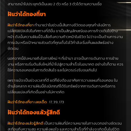
สามารถนำไปประยุกต์เป็นเลข 2 ตัว หรือ 3 ตัวได้ตามความเชื่อ
ฝันว่าได้ทองที่ขา
ฝันว่าได้ทองที่ขา
ทำนายว่าในช่วงนี้เส้นทางชีวิตของคุณกำลังมีการ
เปลี่ยนแปลงไปในทิศทางที่ดีขึ้น ขาเป็นสัญลักษณ์ของการก้าวเดินไปข้าง
หน้า ดังนั้นความฝันนี้จึงสื่อถึงความก้าวหน้าในชีวิต ไม่ว่าจะเป็นด้านการงาน
การเงิน หรือเป้าหมายส่วนตัวที่คุณตั้งใจไว้กำลังเริ่มเห็นผลลัพธ์อย่าง
ชัดเจน
นอกจากนี้ยังหมายถึงโอกาสใหม่ ๆ ที่เข้ามา อาจเป็นการเดินทาง การย้าย
งาน หรือการเริ่มต้นสิ่งใหม่ที่นำไปสู่ความสำเร็จในอนาคต อย่างไรก็ตาม ควร
ใช้ความรอบคอบในการตัดสินใจ และไม่ควรเร่งรีบจนเกินไป
เพราะแม้จะเป็นช่วงเวลาที่ดี แต่ก็ยังต้องอาศัยการวางแผนที่รอบคอบ ใน
ด้านโชคลาภ ความฝันนี้ยังมีเกณฑ์ได้รับทรัพย์จากการเดินทางหรือการ
เปลี่ยนแปลงที่เกิดขึ้นอย่างไม่คาดคิด
ฝันว่าได้ทองที่ขา เลขเด็ด
: 17, 39, 173
ฝันว่าได้ทองแล้วรู้สึกดี
ฝันว่าได้ทองแล้วรู้สึกดี
เป็นความฝันที่มีความหมายในทางบวกอย่างชัดเจน
สะท้อนถึงความสุข ความพึงพอใจ และความสำเร็จที่กำลังจะเกิดขึ้นในชีวิต