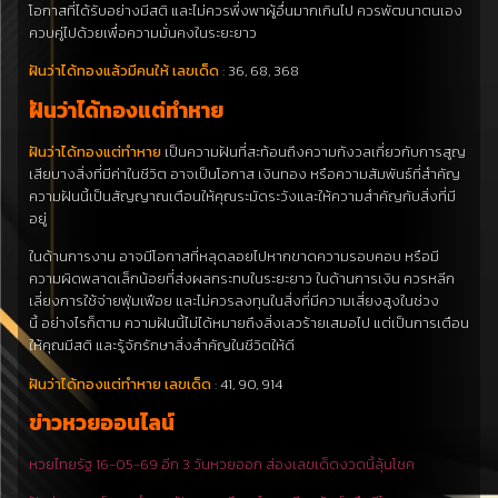
โอกาสที่ได้รับอย่างมีสติ และไม่ควรพึ่งพาผู้อื่นมากเกินไป ควรพัฒนาตนเอง
ควบคู่ไปด้วยเพื่อความมั่นคงในระยะยาว
ฝันว่าได้ทองแล้วมีคนให้ เลขเด็ด
: 36, 68, 368
ฝันว่าได้ทองแต่ทำหาย
ฝันว่าได้ทองแต่ทำหาย
เป็นความฝันที่สะท้อนถึงความกังวลเกี่ยวกับการสูญ
เสียบางสิ่งที่มีค่าในชีวิต อาจเป็นโอกาส เงินทอง หรือความสัมพันธ์ที่สำคัญ
ความฝันนี้เป็นสัญญาณเตือนให้คุณระมัดระวังและให้ความสำคัญกับสิ่งที่มี
อยู่
ในด้านการงาน อาจมีโอกาสที่หลุดลอยไปหากขาดความรอบคอบ หรือมี
ความผิดพลาดเล็กน้อยที่ส่งผลกระทบในระยะยาว ในด้านการเงิน ควรหลีก
เลี่ยงการใช้จ่ายฟุ่มเฟือย และไม่ควรลงทุนในสิ่งที่มีความเสี่ยงสูงในช่วง
นี้ อย่างไรก็ตาม ความฝันนี้ไม่ได้หมายถึงสิ่งเลวร้ายเสมอไป แต่เป็นการเตือน
ให้คุณมีสติ และรู้จักรักษาสิ่งสำคัญในชีวิตให้ดี
ฝันว่าได้ทองแต่ทำหาย เลขเด็ด
: 41, 90, 914
ข่าวหวยออนไลน์
หวยไทยรัฐ 16-05-69 อีก 3 วันหวยออก ส่องเลขเด็ดงวดนี้ลุ้นโชค