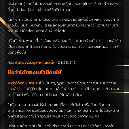
จริง ความรู้สึกดีในฝันแสดงถึงความพร้อมของคุณในการรับสิ่งดี ๆ และการ
ที่คุณกำลังอยู่ในช่วงจังหวะชีวิตที่เหมาะสม
ในด้านการเงิน มีโอกาสได้รับโชคลาภ หรือรายได้เพิ่มขึ้นจากหลายช่องทาง
อาจเป็นโบนัส เงินพิเศษ หรือผลตอบแทนจากสิ่งที่ลงทุนไว้ ในด้านความรัก
ความฝันนี้ยังสื่อถึงความสัมพันธ์ที่ดีขึ้น
หรือมีโอกาสพบคนที่จริงใจและพร้อมจะสร้างอนาคตร่วมกัน โดยรวมแล้วถือ
เป็นช่วงเวลาที่ดี ควรใช้โอกาสนี้ต่อยอดความสำเร็จ และวางแผนอนาคตให้
มั่นคงยิ่งขึ้น
ฝันว่าได้ทองแล้วรู้สึกดี เลขเด็ด
: 24, 88, 248
ฝันว่าได้ทองแล้วมีคนให้
ฝันว่าได้ทองแล้วมีคนให้
เป็นสัญญาณของการได้รับการสนับสนุนจากคน
รอบข้าง หรือมีผู้ใหญ่คอยช่วยเหลือในชีวิตจริง อาจมีโอกาสดี ๆ เข้ามาผ่าน
การแนะนำ หรือได้รับความไว้วางใจให้ทำสิ่งสำคัญ
ในด้านการงาน อาจได้รับโอกาสใหม่ที่ช่วยให้เติบโต หรือมีคนเห็นความ
สามารถและให้การสนับสนุนอย่างเต็มที่ ในด้านความรัก ความฝันนี้ยังหมาย
ถึงการได้รับความรัก ความใส่ใจ และความจริงใจจากคนพิเศษ
หรือมีคนเข้ามาเติมเต็มชีวิตในช่วงเวลาที่เหมาะสม อย่างไรก็ตาม ควรใช้