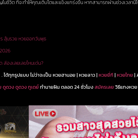
ัญในชีวิต ที่จะทำให้คุณเติบโตและแข็งแกร่งขึ้น หากสามารถผ่านช่วงเวลาน
ร ลุ้นรวย หวยออกวันพุธ
า 2026
ด ส่องเลยเลขไหนเด่น?
ม
. ได้ทุกรูปแบบ ไม่ว่าจะเป็น หวยฮานอย | หวยลาว |
หวยยี่กี
|
หวยไทย
|
ย
ดูดวง ดูดวง ทูเดย์
ทำนายฝัน ตลอด 24 ชั่วโมง
สมัครเลย
วิธีแทงหวย ไ