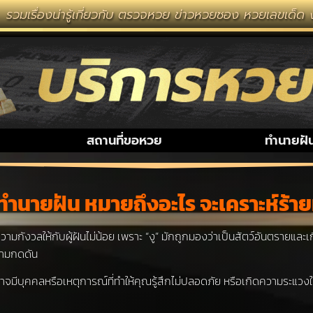
กี่ยวกับ ตรวจหวย ข่าวหวยซอง หวยเลขเด็ด งวดนี้ หวยลาว ห
สถานที่ขอหวย
ทำนายฝั
ด ทำนายฝัน หมายถึงอะไร จะเคราะห์ร้าย
ังวลให้กับผู้ฝันไม่น้อย เพราะ “งู” มักถูกมองว่าเป็นสัตว์อันตรายและเกี่
วามกดดัน
ีบุคคลหรือเหตุการณ์ที่ทำให้คุณรู้สึกไม่ปลอดภัย หรือเกิดความระแวงใน