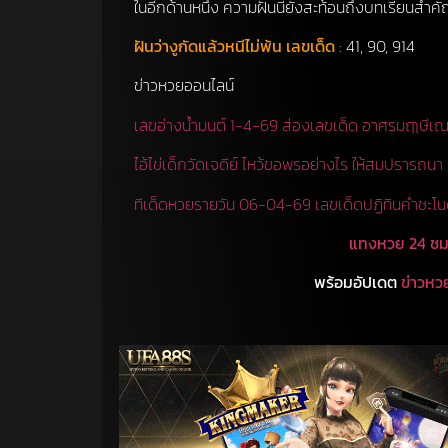
ในอีกด้านหนึ่ง ความฝันนี้ยังสะท้อนถึงบทเรียนสำค
ฝันว่างูกัดแล้วหนีไม่พ้น เลขเด็ด
: 41, 90, 914
ข่าวหวยออนไลน์
เลขอ่างน้ำมนต์ 1-4-69 ส่องเลขเด็ด อาศรมฤๅษีเณ
ไอ้ไข่เด็กวัดเจดีย์ ไหว้ขอพรอย่างไร ให้สมปรารถน
ทีเด็ดหวยรายวัน 06-04-69 เลขเด็ดปฏิทินคำชะโน
แทงหวย 24 ช
พร้อมอัปเดต
ข่าวหว