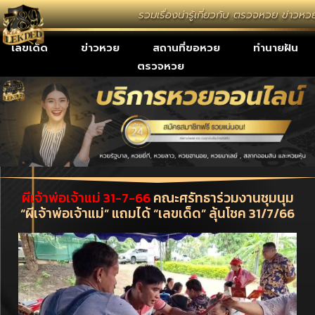
รวมเรื่องน่ารู้เกี่ยวกับ ตรวจหวย ข่าว
เลขเด็ด
ข่าวหวย
สถานที่ขอหวย
ทำนายฝัน
ตรวจหวย
ผีเจ้าพ่อเจ้าแม่ 31-7-66
คณะศรัทธาร่วมงานชุมนุม
“ผีเจ้าพ่อเจ้าแม่” แถมได้ “เลขเด็ด” ลุ้นโชค 31/7/66