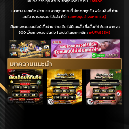
เลขดัง จาก ทุก สำนัก เข้าทุกงวด ได้ ที่นี่ :
เลขเด็ด
แนวทาง เลขเด็ด ข่าวหวย จากทุกสถานที่ อัพเดตทุกวัน พร้อมสิ่งที่ ท่าน
สนใจ เรารวบรวม ไว้แล้ว ที่นี่ :
เลขพ่อขุนช้างมหาเศรษฐี
เว็บแทงหวยออนไลน์ ซื้อง่าย จ่ายเต็ม ไม่มีเลขอั้น ซื้อขั้นต่ำได้เลย บาท ละ
900 เว็บแทงหวย อันดับ 1 เล่นได้เลยแค่ คลิก :
@UFA88SV8
บทความแนะนำ