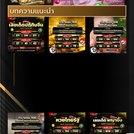
บทความแนะนำ