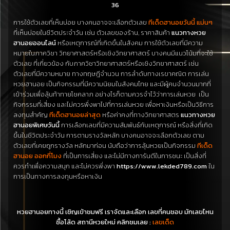
36
การใช้ตัวเลขที่เห็นบ่อย บางคนอาจจะเลือกตัวเลข
ทีเด็ดฮานอยวันนี้ แม่นๆ
ที่เห็นบ่อยในชีวิตประจำวัน เช่น ตัวเลขของร้าน, ราคาสินค้า
แนวทางหวย
ฮานอยออนไลน์
หรือเหตุการณ์ที่เกิดขึ้นในสังคม การใช้ตัวเลขที่มีความ
หมายในภาควิชา วิทยาศาสตร์หรือเชิงวิทยาศาสตร์ บางคนมีแนวโน้มที่จะใช้
ตัวเลข ที่เกี่ยวข้อง กับภาควิชาวิทยาศาสตร์หรือเชิงวิทยาศาสตร์ เช่น
ตัวเลขที่มีความหมาย ทางทฤษฎีจำนวน การลำดับทางเรขาคณิต การเล่น
หวยฮานอย เป็นกิจกรรมที่มีความนิยมในสังคมไทย
และมีผู้คนจำนวนมากที่
เข้าร่วมเพื่อลุ้นท้าทายโชคลาภ อย่างไรก็ตามควรจำไว้ว่าการเล่นหวย เป็น
กิจกรรมที่เสี่ยง และไม่ควรพึ่งพาไปที่การเล่นหวย เพื่อหาเงินหรือเป็นวิธีการ
ลงทุนสำคัญ
ทีเด็ดฮานอยล่าสุด
หรือค่าคงที่ทางวิทยาศาสตร
แนวทางหวย
ฮานอยพิเศษวันนี้
การเลือกเลขที่มีความสัมพันธ์กับเหตุการณ์ หรือสิ่งที่เกิด
ขึ้นในชีวิตประจำวัน การตามรางวัลหลัก บางคนอาจจะเลือกตัวเลข ตาม
ตัวเลขที่เคยถูกรางวัล หลักมาก่อน นับถือว่าการลุ้นหวยเป็นกิจกรรม
ทีเด็ด
ฮานอย
ออกกี่โมง
ที่เป็นการเสี่ยง และไม่มีทางการันตีในการชนะ เป็นสิ่งที่
ควรทำเพื่อความสนุก และไม่ควรพึ่งพา
https://www.lekded789.com
ใน
การเป็นทางการลงทุนหรือหาเงิน
หวยฮานอยทางนี้ เชิญเข้าชมฟรี เราจัดและเลือก เลขที่คนชอบ มักเลขไหน
ซื้อโล้ด สถานีหวยใหม่ คลิกชมเลย :
เลขเด็ด