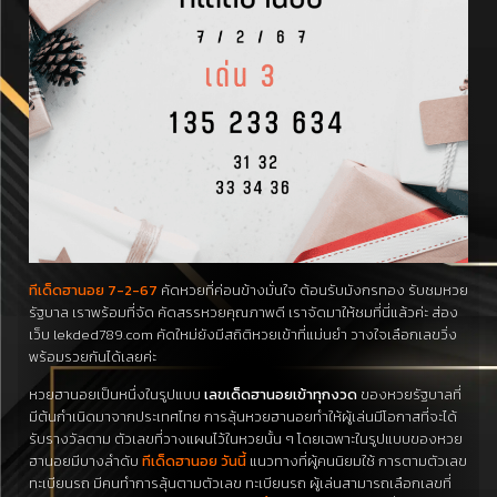
ทีเด็ดฮานอย 7-2-67
คัดหวยที่ค่อนข้างมั่นใจ ต้อนรับมังกรทอง รับชมหวย
รัฐบาล เราพร้อมที่จัด คัดสรรหวยคุณภาพดี เราจัดมาให้ชมที่นี่แล้วค่ะ ส่อง
เว็บ lekded789.com คัดใหม่ยังมีสถิติหวยเข้าที่แม่นยำ วางใจเลือกเลขวิ่ง
พร้อมรวยกันได้เลยค่ะ
หวยฮานอยเป็นหนึ่งในรูปแบบ
เลขเด็ดฮานอยเข้าทุกงวด
ของหวยรัฐบาลที่
มีต้นกำเนิดมาจากประเทศไทย การลุ้นหวยฮานอยทำให้ผู้เล่นมีโอกาสที่จะได้
รับรางวัลตาม ตัวเลขที่วางแผนไว้ในหวยนั้น ๆ โดยเฉพาะในรูปแบบของหวย
ฮานอยมีบางลำดับ
ทีเด็ดฮานอย
วันนี้
แนวทางที่ผู้คนนิยมใช้ การตามตัวเลข
ทะเบียนรถ มีคนทำการลุ้นตามตัวเลข ทะเบียนรถ ผู้เล่นสามารถเลือกเลขที่