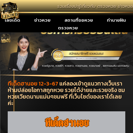
รวมเรื่องน่ารู้เกี่ยวกับ ตรวจหวย ข่าวห
เลขเด็ด
ข่าวหวย
สถานที่ขอหวย
ทำนายฝัน
ตรวจหวย
ทีเด็ดฮานอย 12-3-67
แค่ลองเข้าดูแนวทางเว็บเรา
ห้ามปล่อยโอกาสถูกหวย รวยได้ง่ายและรวยจริง ชม
หวยเวียดนามแม่นๆชมฟรี ที่เว็บไซต์ของเราได้เลย
ค่ะ