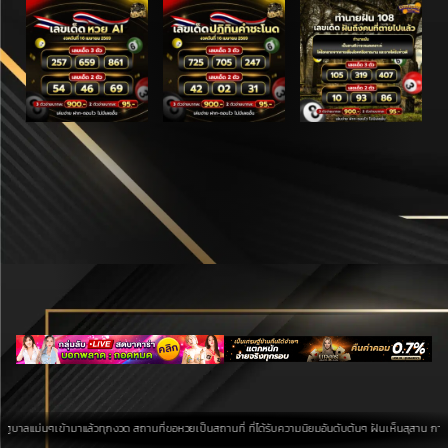
นๆเข้ามาแล้วทุกงวด สถานที่ขอหวยเป็นสถานที่ ที่ได้รับความนิยมอันดับต้นๆ ฝันเห็นสุสาน การค้นหาบนพื้