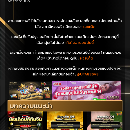
อัตราที่กำหนด
ฮานอยแจกฟรี ให้เข้าชมตลอด เราจัดและเลือก เลขที่คนชอบ มักเลขไหนซื้อ
โล้ด สถานีหวยฟรี คลิกชมเลย :
เลขเด็ด
เลขดัง ที่ปรับปรุงเลขใหม่ๆ มั่นใจในท้าชม เลขเด็ดแม่นๆ จัดหมวดหมู่นี้
เลือกลุ้นกันได้เลย :
ทีเด็ดฮานอย วันนี้
เลือกเว็บหวยที่ กำลังมาแรง ไม่พลาดความรวยในปีนี้ อันดับ 1 คัดแน่นหวย
เด็ดๆ เข้ามาดูได้ก่อน ดูที่นี่ :
หวยเด็ด
หากพบข้อสงสัย ลองค้นหา แนวทางหวยเด็ด หนทางคามรวยแบบปังๆ จัด
หนัก แอดมาเลือกชมก่อนจ้า :
@UFA88SV8
บทความแนะนำ