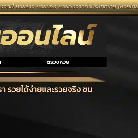
ว หวยซอง หวยดังจากทั่วประเทศไทย (หวยไทยรัฐ หวยแม่จำเนี
น
ตรวจหวย
า รวยได้ง่ายและรวยจริง ชม