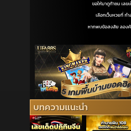
ขอให้มาดูท้าชม เลขเด
เลือกเว็บหวยที่ กำล
หากพบข้อสงสัย ลองค้
บทความแนะนำ