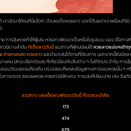
าจัดมาให้ชมที่นี่แล้วค่ะ ตัวเลขเด็ดหวยลาว บอกได้เลยว่าเราพร้อมที่จัด
่ะ
ศไทย การลุ้นหวยทำให้ผู้เล่น หวยลาวพัฒนาเป็นหนึ่งในรูปแบบ ของ มีโอกาสท
ยลาวมีบางลำดับ
ทีเด็ดลาว
วันนี้
แนวทางที่ผู้คนนิยมใช้
หวยลาวแม่นๆเข้าท
าย
ถ่ายทอดสด หวยลาว
และนำมาเล่นได้ตามที่ต้องการ นอกจากนี้ยังมีหลาย
วบางคน มักจะเลือกตัวเลข ที่เกี่ยวข้องกับสิ่งต่าง ๆ ในชีวิตประจำวัน กา
นึ่งของวัฒนธรรมท้องถิ่น ตรวจสอบที่แหล่งข้อมูลทางการของหวยนั้น ๆ หร
ในการตรวจ สอบผลหวย หวยลาวมีลักษณะ การเล่นที่เรียบง่าย เช่น วันเกิด อายุ
แนวทาง เลขเด็ดลาวพัฒนาวันนี้ ที่เราแนะนำคือ
173
474
679