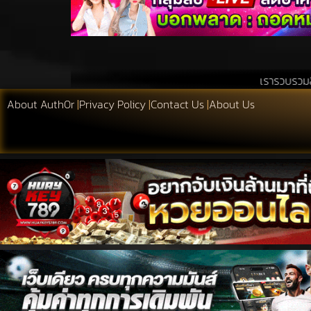
เรารวบรวมสิ่งที่เอื้อประโยชน์ใ
About Auth0r
|
Privacy Policy
|
Contact Us
|
About Us