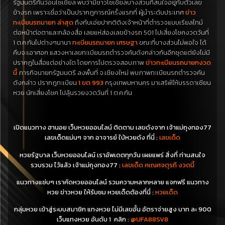
รัฐมนตรีกันว่อนโซเชียล พบว่ามีชาวโซเชียลบางส่วนที่สนใจอยู่กับตัวเลข
ข้างรถ เพราะเชื่อว่าเป็นปรากฎการณ์ครั้งแรกที่ ผู้นำระดับประเทศ
ข่าว
ทะเบียนรถนายก ล่าสุด
ถึงกับเอ่ยปากติติงเจ้าหน้าที่ตำรวจแบบเรียลไทม์
ต่อหน้าต่อตาและกล้องสื่อ เลยแห่ส่องเลขข้างรถ 501 ไปเสี่ยงโชคงวดวันที่
1 ต.ค.กันไปต่างๆนานา
ทะเบียนรถนายก เศรษฐา
ขณะที่บางส่วนไม่พอใจ ได้
คืบจะเอาศอก แสวงหาเลขทะเบียนรถตำรวจคันดังกล่าวกันอีกชุดแต่ยังไม่มี
ปรากฎในสื่อแต่อย่างใด โดยการไปตรวจสอบภาพ
ข่าวทะเบียนรถนายกงวด
นี้
ภารกิจนายกรัฐมนตรี ลงพื้นที่ จ.เชียงใหม่ พบภาพทะเบียนรถตำรวจคัน
ดังกล่าว ปรากฎทะเบียน
1 ขต 993
กรุงเทพมหานคร มาเสริฟ์ให้บรรดาเซียน
หวย นักเสี่ยงโชค ไปลุ้นรวยงวดวันที่ 1 ต.ค.กัน
เปิดแนวทาง ฮานอย เว็บหวยออนไลน์ ติดตาม เลขดังจาก เจ้าแม่ถุงทอง77
เลขเด็ดแม่นๆ จาก อาจารย์ ใบ้หวยดัง ที่นี่ :
เลขเด็ด
หวยรัฐบาล เว็บหวยออนไลน์ เราอัพเดตทุกวัน เผยแพร่ สิ่งที่ ท่านสนใจ
รวบรวม ไว้แล้ว เจ้าแม่ถุงทอง77 :
เลขเด็ด คเณศจตุรถี งวดนี้
แนวทางแซ่บๆ เราคัดหวยออนไลน์ รวมความหลากหลาย แจกฟรี แนวทาง
หวย ข่าวหวย ให้รับชม หวยเด็ดต้องที่นี่ :
หวยเด็ด
กลุ่มหวย เข้าสู่ระบบสมาชิก แทงหวย ไม่มีเลขอั้น อัตราจ่ายสูง บาท ละ 900
เว็บแทงหวย อันดับ 1 คลิก :
@UFA88SV8