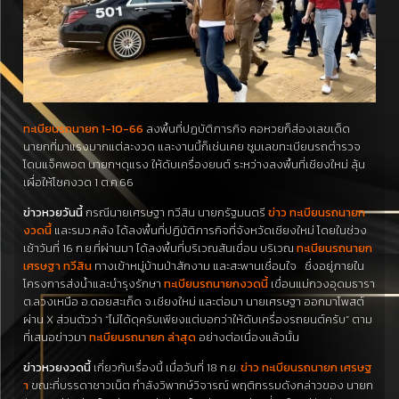
ทะเบียนรถนายก 1-10-66
ลงพื้นที่ปฏบัติภารกิจ คอหวยก็ส่องเลขเด็ด
นายกที่มาแรงมากแต่ละงวด และงานนี้ก็เช่นเคย ซูมเลขทะเบียนรถตำรวจ
โดนแจ็คพอต นายกฯดุแรง ให้ดับเครื่องยนต์ ระหว่างลงพื้นที่เชียงใหม่ ลุ้น
เผื่อให้โชคงวด 1 ต.ค.66
ข่าวหวยวันนี้
กรณีนายเศรษฐา ทวีสิน นายกรัฐมนตรี
ข่าว ทะเบียนรถนายก
งวดนี้
และรมว.คลัง ได้ลงพื้นที่ปฏิบัติภารกิจที่จังหวัดเชียงใหม่ โดยในช่วง
เช้าวันที่ 16 ก.ย.ที่ผ่านมา ได้ลงพื้นที่บริเวณสันเขื่อน บริเวณ
ทะเบียนรถนายก
เศรษฐา ทวีสิน
ทางเข้าหมู่บ้านป่าสักงาม และสะพานเชื่อมใจ ซึ่งอยู่ภายใน
โครงการส่งน้ำและบำรุงรักษา
ทะเบียนรถนายกงวดนี้
เขื่อนแม่กวงอุดมธารา
ต.ลวงเหนือ อ.ดอยสะเก็ด จ.เชียงใหม่ และต่อมา นายเศรษฐา ออกมาโพสต์
ผ่าน X ส่วนตัวว่า “ไม่ได้ดุครับเพียงแต่บอกว่าให้ดับเครื่องรถยนต์ครับ” ตาม
ที่เสนอข่าวมา
ทะเบียนรถนายก ล่าสุด
อย่างต่อเนื่องแล้วนั้น
ข่าวหวยงวดนี้
เกี่ยวกับเรื่องนี้ เมื่อวันที่ 18 ก.ย.
ข่าว ทะเบียนรถนายก เศรษฐ
า
ขณะที่บรรดาชาวเน็ต กำลังวิพากษ์วิจารณ์ พฤติกรรมดังกล่าวของ นายก