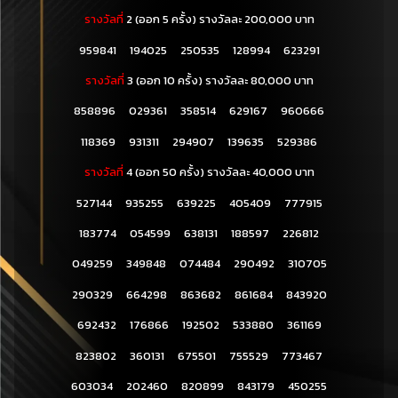
รางวัลที่
2 (ออก 5 ครั้ง) รางวัลละ 200,000 บาท
959841 194025 250535 128994 623291
รางวัลที่
3 (ออก 10 ครั้ง) รางวัลละ 80,000 บาท
858896 029361 358514 629167 960666
118369 931311 294907 139635 529386
รางวัลที่
4 (ออก 50 ครั้ง) รางวัลละ 40,000 บาท
527144 935255 639225 405409 777915
183774 054599 638131 188597 226812
049259 349848 074484 290492 310705
290329 664298 863682 861684 843920
692432 176866 192502 533880 361169
823802 360131 675501 755529 773467
603034 202460 820899 843179 450255