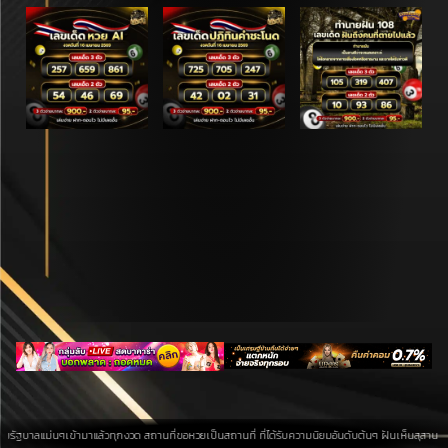
่นๆเข้ามาแล้วทุกงวด สถานที่ขอหวยเป็นสถานที่ ที่ได้รับความนิยมอันดับต้นๆ ฝันเห็นสุสาน การค้นหาบนพื