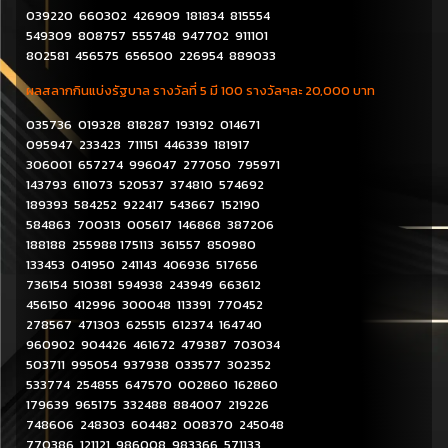
039220 660302 426909 181834 815554
549309 808757 555748 947702 911101
802581 456575 656500 226954 889033
ผลสลากกินแบ่งรัฐบาล รางวัลที่ 5 มี 100 รางวัลๆละ 20,000 บาท
035736 019328 818287 193192 014671
095947 233423 711151 446339 181917
306001 657274 996047 277050 795971
143793 611073 520537 374810 574692
189393 584252 922417 543667 152190
584863 700313 005617 146868 387206
188188 255988 175113 361557 850980
133453 041950 241143 406936 517656
736154 510381 594938 243949 663612
456150 412996 300048 113391 770452
278567 471303 625515 612374 164740
960902 904426 461672 479387 703034
503711 995054 937938 033577 302352
533774 254855 647570 002860 162860
179639 965175 332488 884007 219226
748606 248303 604482 008370 245048
770386 121121 986008 983366 571133