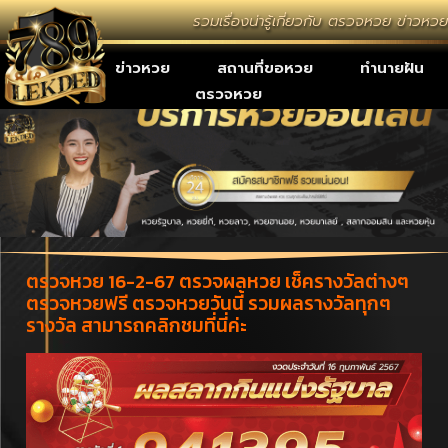
รวมเรื่องน่ารู้เกี่ยวกับ ตรวจหวย ข่าวหวย
เลขเด็ด
ข่าวหวย
สถานที่ขอหวย
ทำนายฝัน
ตรวจหวย
ตรวจหวย 16-2-67 ตรวจผลหวย เช็ครางวัลต่างๆ
ตรวจหวยฟรี ตรวจหวยวันนี้ รวมผลรางวัลทุกๆ
รางวัล สามารถคลิกชมที่นี่ค่ะ