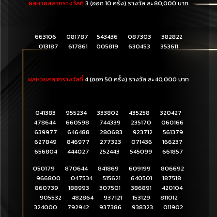
ผลหวยสลากรางวัลที่
3 (ออก 10 ครั้ง) รางวัล ละ 80,000 บาท
663106 081787 543436 087303 382822
013187 617861 005819 630453 353611
ผลหวยสลากรางวัลที่
4 (ออก 50 ครั้ง) รางวัล ละ 40,000 บาท
041383 955234 333802 435258 320427
478644 660598 744339 235170 060166
639977 646488 280683 923712 561379
627849 846977 277323 071436 166237
656804 444027 252443 545099 661857
050179 870644 841869 609199 806692
966800 047534 515621 640501 187518
860739 188993 307501 386891 420104
905532 482864 937121 153129 811012
324000 792942 937386 938323 011902