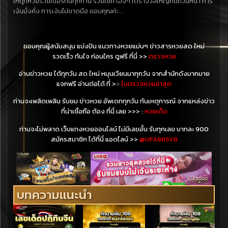
ให้ถูกหวยรวยเบอร์กันทุกท่าน รวยโชค เฮงๆ ได้รางวัลใหญ่กันถ้วนหน้า การ
เงินมั่งคั่ง การเงินไม่ขาดมือ ขอบคุณค่ะ….
ขอบคุณผู้สนับสนุน แบ่งปัน แนวทางหวยแม่นๆ ข่าวสารหวยสด ใหม่
รวดเร็ว ทันใจ ก่อนใคร ดูฟรี ที่นี่ >>
ตรวจหวย
อ่านข่าวหวย ได้ทุกวัน สด ใหม่ หมุนเวียนมาทุกวัน จากสำนักดังมากมาย
แจกฟรี อ่านต่อได้ ที่ >
>
ใบตรวจหวยล่าสุด
ท่าน
จะ
เพลิดเพลิน รับชม ข่าวหวย อัพเดททุกวัน ทันเหตุการณ์ จากแหล่งข่าว
ที่น่าเชื่อถือ ต้อง ที่นี่ เลย >>>
:
หวยเด็ด
ท่านจะไม่พลาด เว็บแทงหวยออนไลน์ ไม่มีเลขอั้น รับทุกเลข บาทละ 900
สมัครสมาชิก ได้ที่นี่ แอดไลน์ >>
@UFA88SV8
บทความแนะนำ