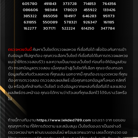
605780 491843 373728 714853 764356
086606 983414 178023 455922 133426
385322 865058 184917 646283 951173
631855 550089 578321 926347 161185
162277 307171 522224 614250 347784
ตรวจหวยวันนี้
ค้นหาเว็บไซต์ตรวจผลหวย ที่เชื่อถือได้
เพื่อป้องกันการเข้า
ถึงข้อมูล ที่ไม่ถูกต้อง คุณควรเลือกเว็บไซต์ ที่เชื่อถือได้ในการตรวจผลหวย
แนะนำให้ตรวจสอบรีวิว และความเป็นมาของเว็บไซต์ ก่อนที่จะให้ข้อมูลส่วน
ตัว กรอกข้อมูลตรวจสอบ เมื่อคุณเข้าสู่เว็บไซต์ที่เลือก
คุณจะต้องกรอก
ข้อมูลเกี่ยวกับตัวเลขหวย ที่คุณเล่น นอกจากนี้ คุณต้องระบุงวดหวย ที่คุณ
ต้องการตรวจสอบ ตรวจสอบผลลัพธ์ เมื่อคุณกรอกข้อมูลทั้งหมด คลิกที่
ปุ่ม หรือปุ่มที่คล้ายกัน เว็บไซต์ จะดึงข้อมูลจากแหล่งที่เชื่อถือได้ และแสดง
ผลลัพธ์ตรงหน้าจอ คุณจะได้ทราบว่าตัวเลขที่คุณเลือกไว้ ได้รับรางวัลหรือ
ไม่
ท้ายนี้ทางทีมงาน
https://www.lekded789.com
ของเรา จาก ขอขอบ
คุณทุกๆ ท่าน ที่ให้การติดตาม และสนับสนุน เว็บไซต์ของเราเป็นอย่างดี
ตรวจหวยง่ายๆ ผ่านระบบออนไลน์ พร้อมแจกแนวทาง เลขเด็ดทุกงวด ขอ