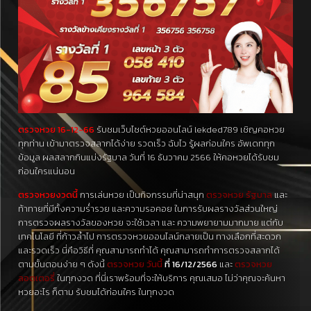
ตรวจหวย 16-12-66
รับชมเว็บไซต์หวยออนไลน์ lekded789 เชิญคอหวย
ทุกท่าน เข้ามาตรวจสลากได้ง่าย รวดเร็ว ฉับไว รู้ผลก่อนใคร อัพเดททุก
ข้อมูล ผลสลากกินแบ่งรัฐบาล วันที่ 16 ธันวาคม 2566 ให้คอหวยได้รับชม
ก่อนใครแน่นอน
ตรวจหวยงวดนี้
การเล่นหวย เป็นกิจกรรมที่น่าสนุก
ตรวจหวย รัฐบาล
และ
ท้าทายที่มีทั้งความร่ำรวย และความรอคอย ในการรับผลรางวัลส่วนใหญ่
การตรวจผลรางวัลของหวย จะใช้เวลา
และ ความพยายามมากมาย แต่กับ
เทคโนโลยี ที่ก้าวล้ำไป การตรวจหวยออนไลน์กลายเป็น ทางเลือกที่สะดวก
และรวดเร็ว นี่คือวิธีที่ คุณสามารถทำได้ คุณสามารถทำการตรวจสลากได้
ตามขั้นตอนง่าย ๆ ดังนี้
ตรวจหวย วันนี้
ที่ 16/12/2566
และ
ตรวจหวย
ลอตเตอรี่
ในทุกงวด ที่นี่เราพร้อมที่จะให้บริการ คุณเสมอ ไม่ว่าคุณจะค้นหา
หวยอะไร ก็ตาม รับชมได้ก่อนใคร ในทุกงวด