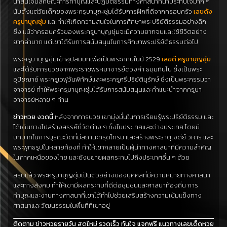
น่าสนใจมีลักษณะการทำบุญและปฏิบัติธรรมทางศาสนาที่น่าประทับใจมาก ๆ
นับตั้งแต่วัยเด็กของพระครูบาบุญชุ่มได้รับการฝึกที่ดีจากครอบครัว
เลขดัง
ครูบาบุญชุ่ม
และทำให้เกิดความสนใจในการศึกษาพระปริยัติธรรมอย่างลึก
ซึ้ง แม้ว่าครอบครัวของพระครูบาบุญชุ่มจะมีความยากจนและใช้ชีวิตอย่าง
ยากลำบาก แต่เขาได้รับการสนับสนุนในการศึกษาพระปริยัติธรรมต่อไป
พระครูบาบุญชุ่มเข้าอุปสมบทเพื่อเป็นพระภิกษุในปี 2529
เลขดี ครูบาบุญชุ่ม
และได้รับการบวชจากพระราชพรหมาจารย์ดวงคำ ธมฺมทินฺโน ซึ่งเป็นพระ
อุปัชฌาย์
พระครูเวฬุวันพิทักษ์และพระครูศรีปริยัตินุรักษ์ ซึ่งเป็นพระกรรมวา
จาจารย์ ทำให้พระครูบาบุญชุ่มได้รับการสนับสนุนและคำแนะนำจากครูบา
อาจารย์หลาย ๆ ท่าน
ข่าวหวย งวดนี้
หลังจากการบวช เขามุ่งมั่นในการเรียนรู้พระปริยัติธรรม และ
ได้เดินทางไปสร้างสรรค์ที่วัดต่าง ๆ ทั้งในประเทศและต่างประเทศ โดยมี
บทบาทในการบูรณะวัดที่มีสถานะทรุดโทรม และสร้างพระธาตุเจดีย์ วิหาร และ
พระพุทธรูปในหลายท้องที่ ทำให้เขากลายเป็นผู้นำทางศาสนาที่มีความสำคัญ
ในภาคเหนือของไทย และยังขยายผลกระทบไปถึงประเทศอื่น ๆ ด้วย
สรุปแล้ว พระครูบาบุญชุ่มเป็นตัวอย่างของบุคคลที่มีความหมายทางศาสนา
และทางสังคม ทำให้เขามีผลกระทบที่ดีต่อชุมชนและศาสนาท้องถิ่น การ
ทำบุญและงานทางศาสนาที่เขาได้ทำไปช่วยเสริมสร้างความเข้มแข็งทาง
ศาสนาและวัฒนธรรมในพื้นที่ที่เขาอยู่
ติดตาม ข่าวหวยรายวัน สดใหม่ รวดเร็ว ทันใจ แจกฟรี แนวทางเลขเด็ดหวย