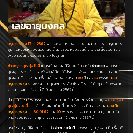
ครูบาบุญชุ่ม 17-1-2567
พิธีสืบชะตา หลวงอายุวัฒนะ มงคล พระครูบาบุญ
ชุ่ม คอหวยแห่ ส่องด่วน เลขเด็ดลุ้นรวย หวยงวดนี้ จะมีเลขเด็ดแม่นๆ ตัว
ไหนบ้างนั้นคอหวยเชิญส่อง ไปดูกันค่ะ
ข่าวครูบาบุญชุ่มวันนี้
ในกรณีของมูลนิธิดอยเวียงแก้ว
ข่าวหวย
พระครูบา
บุญชุ่ม ญาณสังวโร อรัญวาสีภิกขุได้ประกาศเชิญชวนทุกท่านร่วมรายการ
บุญอายุวัฒนมงคล เพื่อเฉลิมฉลองครบรอบ
60
ปี และ
40
พรรษา
เลข
ครูบาบุญชุ่ม
ของพระครูบาบุญชุ่ม ญาสังวโร อรัญวาสีภิกขุ ณ วัดพระธาตุ
ดอยเวียงแก้ว ในวันที่ 7-9 มกราคม 2567 นี้
ท่านได้เรียกเชิญบรรดาคอหวยทุกท่านที่สนใจในการร่วมงานบุญ
ข่าวครูบา
บุญชุ่มงวดนี้
และได้เตรียมเลขท้ายที่คาดหวังว่าจะเป็นเลขมงคล
เลขเด็ด
ครูบาบุญชุ่ม
คือ
60 91 67
และ
40
ซึ่งหวังว่าจะนำโชคลาภมาสู่ทุกท่านใน
งานหวยรางวัลที่จะถูกรางวัลในวันที่ 17 มกราคม 2567 นี้
กรณีของมูลนิธิดอยเวียงแก้ว
ข่าวหวยวันนี้
และพระครูบาบุญชุ่มเป็นเรื่องที่