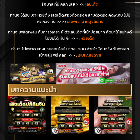
รัฐบาล
ที่นี่ คลิก เลย
>>>
:
เลขเด็ด
ท่าน
จะ
ได้รับ เจาะหวยดัง เลขเด็ดสองตัวตรงๆ สามตัวตรง คัดพิเศษ ไม่มี
ผิดหวัง ที่นี่ >>>
:
เลขพญานาคมุจลินทร์
ท่าน
จะ
เพลิดเพลิน กับการวิเคราะห์ ตัวเลขเด็ดที่เข้าบ่อยมาก คัดมาให้อย่างดี
ไปชมได้ ที่นี่ ค่ะ >>>
:
หวยเด็ด
ท่านจะไม่พลาด แทงหวยออนไลน์ บาทละ 900 จ่ายไว โอนจริง รับทุกเลข
เข้ากลุ่ม ฟรี คลิก
>>>
:
@UFA88SV8
บทความแนะนำ