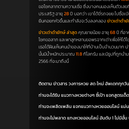
ขอโชคลาภตามความเชื่อ ซึ่งบางคนมองเห็นตัวเลขท
ประเสริฐ อายุ
28
ปี บอกว่า เขาได้ขี่รถจยย.ไปซื้อเบี
ยืนคอยกหัวขึ้นและกำลังจะวิ่งลงคลอง
ข่าวเต่าดำย
ข่าวเต่าดำยักษ์ ล่าสุด
คุณยายน้อย อายุ
68
ปี ที่อา
โชคขอลาภ และพาลูกหลานขอพรจากเต่าเพื่อให้ได้โชค
เธอได้ฝันเห็นคนนำของมาให้ที่บ้านเป็นจำนวนมาก น่า
นั้นมีน้ำหนักประมาณ
11.8
กิโลกรัม และมีธูปที่ถูกนำม
2566 ที่จะมาถึงนี้
ติดตาม ข่าวสาร วงการหวย สด ใหม่ อัพเดททุกวัน ทั
ท่าน
จะ
ได้รับ แนวทางหวยต่างๆ ชี้เป้า แจกสูตรเด็ด
ท่าน
จะ
เพลิดเพลิน แจกแนวทางหวยออนไลน์ แม่นๆ จากเ
ท่านจะไม่พลาด แทงหวยออนไลน์ อันดับ 1 ไม่มีอั้น