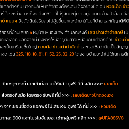
ี่แตกต่างกัน บางคนก็เห็นคล้ายองค์พระสมเด็จอย่างชัดเจน
หวยเด็ด ข่าว
ยร์ ในระหว่างทางก็พบสิ่งมีชีวิตที่ไม่รู้จักตะคุ่ม ๆ อยู่บนถนนข้างป่าอ้อย จ
ักษ์ แม่นๆ
จึงตัดสินใจรีบลงไปอุ้มขึ้นมาและนำมาให้แม่ที่บ้าน และให้ญาติพี่
ศัยอยู่ที่บ้านเลขที่
5
หมู่บ้านหนองเทพ ตำบลณรงค์
เลข ข่าวเต่าดำยักษ์
เป
และลาภ นอกจากนี้ ยังหวังให้มีอายุยืนยาวเหมือนกับเต่าอีกด้วย
ข่าวเต่
จะเป็นเครื่องชิ้นใหญ่
หวยดัง ข่าวเต่าดำยักษ์
และเธอเชื่อว่านั่นเป็นสัญ
าจุด เช่น
325, 118, 18, 81, 11, 52, 25, 32, 23
โดยชาวบ้านจะนำไปใช้ในการตีเป็
นเหตุการณ์ เลขเข้าบ่อย มาให้แล้ว ดูฟรี ที่นี่
คลิก
>>>
:
เลขเด็ด
 ส่งตรงถึงมือ โดยตรง รับฟรี ที่นี่ >>>
:
เลขเด็ดข่าวป้าดวงเฮง
ซียนชื่อดัง แจกฟรี ไม่เสียเงิน ดูฟรี ได้ ที่นี่ >>>
:
หวยเด็ด
 บาทละ 900 แจกโปรโมชั่นเยอะ เข้ากลุ่มฟรี คลิก
>>>
:
@UFA88SV8