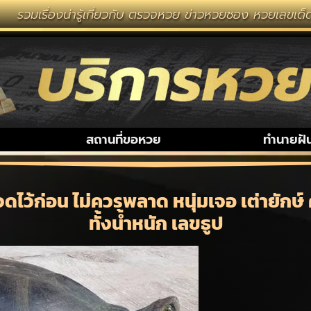
น่ารู้เกี่ยวกับ ตรวจหวย ข่าวหวยซอง หวยเลขเด็ด งวดนี้ ห
สถานที่ขอหวย
ทำนายฝั
ดไว้ก่อน ไม่ควรพลาด หนุ่มเจอ เต่ายัก
ทั้งน้ำหนัก เลขธูป