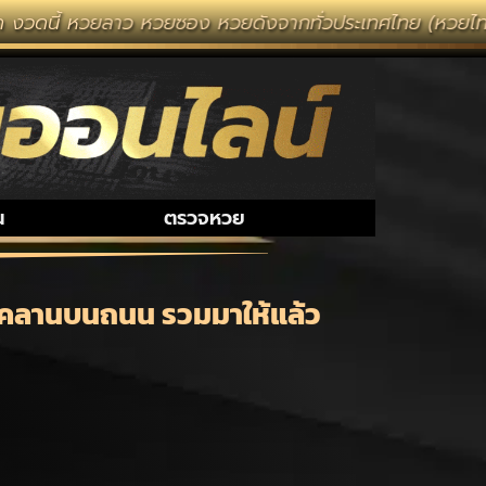
วยลาว หวยซอง หวยดังจากทั่วประเทศไทย (หวยไทยรัฐ หวยแม่จ
น
ตรวจหวย
ษ์ คลานบนถนน รวมมาให้แล้ว