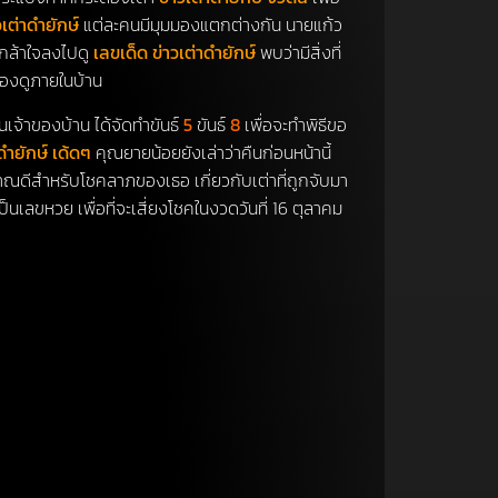
เต่าดำยักษ์
แต่ละคนมีมุมมองแตกต่างกัน นายแก้ว
ึงกล้าใจลงไปดู
เลขเด็ด ข่าวเต่าดำยักษ์
พบว่ามีสิ่งที่
น้องดูภายในบ้าน
็นเจ้าของบ้าน ได้จัดทำขันธ์
5
ขันธ์
8
เพื่อจะทำพิธีขอ
าดำยักษ์ เด้ดๆ
คุณยายน้อยยังเล่าว่าคืนก่อนหน้านี้
ญาณดีสำหรับโชคลาภของเธอ เกี่ยวกับเต่าที่ถูกจับมา
นเลขหวย เพื่อที่จะเสี่ยงโชคในงวดวันที่ 16 ตุลาคม