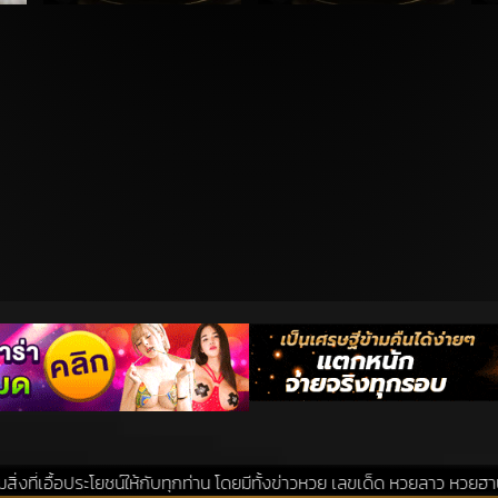
โยชน์ให้กับทุกท่าน โดยมีทั้งข่าวหวย เลขเด็ด หวยลาว หวยฮานอย แนวทางหวย