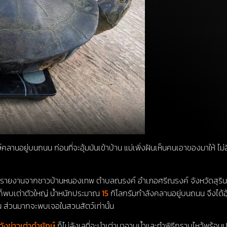
์คลานอยู่บนถนน ก่อนที่จะอุ้มมันเข้าบ้าน แม่เพิ่งฝันเห็นคนเอาของมาให้ 
าวได้รับรายงานจากชาวบ้านหนองเทพ ตำบลณรงค์ อำเภอศรีณรงค์ จังหวัดสุริ
ป ก็พบเต่าตัวใหญ่ น้ำหนักประมาณ
15
กิโลกรัมกำลังคลานอยู่บนถนน
จึงได้
น ส่วนมากจะพบเจอในสวนสัตว์เท่านั้น
ังข่าวเต่าดำยักษ์
ก็ไม่ลังเลที่จะนำเต่ามาอาบน้ำและทำพิธีกราบไหว้พร้อม