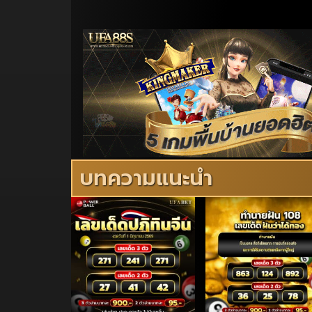
บทความแนะนำ