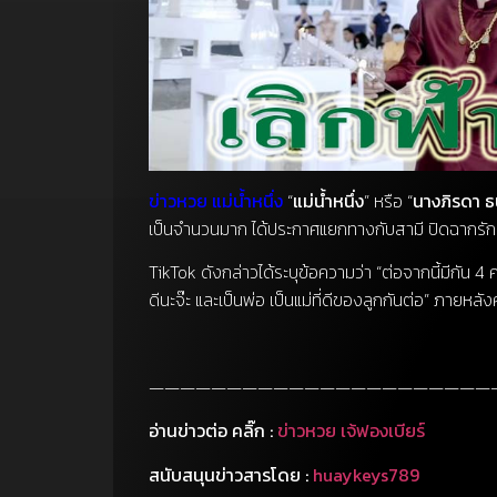
ข่าวหวย แม่น้ำหนึ่ง
“
แม่น้ำหนึ่ง
” หรือ “
นางภิรดา ธ
เป็นจำนวนมาก ได้ประกาศแยกทางกับสามี ปิดฉากรัก 4 ป
TikTok ดังกล่าวได้ระบุข้อความว่า “ต่อจากนี้มีกัน 4 ค
ดีนะจ๊ะ และเป็นพ่อ เป็นแม่ที่ดีของลูกกันต่อ” ภาย
——————————————————————
อ่านข่าวต่อ คลิ๊ก :
ข่าวหวย เจ้ฟองเบียร์
สนับสนุนข่าวสารโดย :
huaykeys789