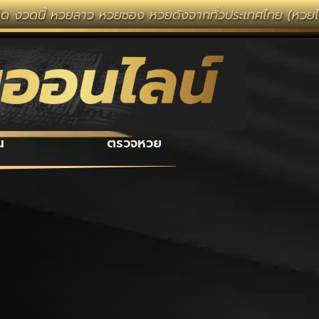
้ หวยลาว หวยซอง หวยดังจากทั่วประเทศไทย (หวยไทยรัฐ หวยแ
น
ตรวจหวย