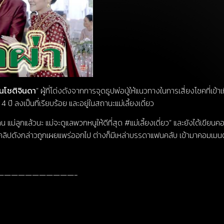
นโชติจินดา
” ผู้ที่โด่งดังจากการจุดธูปพ่อปู่ให้แนวทางในการเสี่ยงโชคที่เข้
ี ลงเป็นที่เรียบร้อย และอยู่ในสถานะแม่เลี้ยงเดี่ยว
น แม่ลูกแล้วนะ แม่จะดูแลพวกหนูให้ดีที่สุด #แม่เลี้ยงเดี่ยว” และยังได้เขียนคอ
หลังคลิปดังกล่าวถูกเผยแพร่ออกไป ต่างก็มีเหล่าบรรดาแฟนคลับ เข้ามาคอมเมน
———————————-