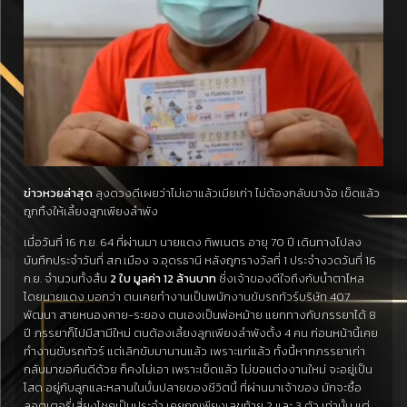
ข่าวหวยล่าสุด
ลุงดวงดีเผยว่าไม่เอาแล้วเมียเก่า ไม่ต้องกลับมาง้อ เข็ดแล้ว
ถูกทิ้งให้เลี้ยงลูกเพียงลำพัง
เมื่อวันที่ 16 ก.ย. 64 ที่ผ่านมา นายแดง ทิพเนตร อายุ 70 ปี เดินทางไปลง
บันทึกประจำวันที่ สภ.เมือง จ.อุดรธานี หลังถูกรางวัลที่ 1 ประจำงวดวันที่ 16
ก.ย. จำนวนทั้งสิ้น
2 ใบ มูลค่า 12 ล้านบาท
ซึ่งเจ้าของดีใจถึงกับน้ำตาไหล
โดยนายแดง บอกว่า ตนเคยทำงานเป็นพนักงานขับรถทัวร์บริษัท 407
พัฒนา สายหนองคาย-ระยอง ตนเองเป็นพ่อหม้าย แยกทางกับภรรยาได้ 8
ปี ภรรยาก็ไปมีสามีใหม่ ตนต้องเลี้ยงลูกเพียงลำพังตั้ง 4 คน ก่อนหน้านี้เคย
ทำงานขับรถทัวร์ แต่เลิกขับมานานแล้ว เพราะแก่แล้ว ทั้งนี้หากภรรยาเก่า
กลับมาขอคืนดีด้วย ก็คงไม่เอา เพราะเข็ดแล้ว ไม่ขอแต่งงานใหม่ จะอยู่เป็น
โสด อยู่กับลูกและหลานในบั้นปลายของชีวิตนี้ ที่ผ่านมาเจ้าของ มักจะซื้อ
ลอตเตอรี่เสี่ยงโชคเป็นประจำ เคยถูกเพียงเลขท้าย 2 และ 3 ตัว เท่านั้น แต่