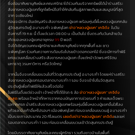
ซึ่งต่อมาศิษยานุศิษย์และคณะศรัทธาได้ร่วมกันบริจาคทรัพย์ได้นำร่างสรีระ
สังขารหลวงปู่แขกที่ถูกไฟไหม้ไปทำให้กลับคืนสู่สภาพเดิมและสมบูรณ์ที่สุด
จาก จ.เชียงใหม่
ก่อนจะมีการ อันเชิญสรีระสังขารหลวงปู่แขก พร้อมหุ่นขี้ผึ้งหลวงปู่แขกกลับ
สู่วัดสุนทรดิษฐ์ อ.บางระกำ จ.พิษณุโลก
ข่าว”หลวงปู่แขก” เกจิดัง
ในวัน
อังคารที่ 19 ก.ย. นี้ ตั้งแต่เวลา 08.00 น. เป็นต้นไป ซึ่งตรงกับวันคล้ายวัน
เกิดของหลวงปู่แขกอายุครบ
99
ปี พอดี
จึงได้เชิญชวนคณะผู้ศรัทธาและศิษยานุศิษย์จากทุกพื้นที่ และ ชาว
จ.พิษณุโลก ร่วมกันถวายการต้อนรับโปรยข้าวตอกดอกไม้ ซึ่งจะมีการทำพิธี
แห่ขบวนเคลื่อนร่างสรีระสังขารหลวงปู่แขก ตั้งแต่หน้าวัดพระศรีรัตน
มหาธาตุ วรมหาวิหาร หรือวัดใหญ่
จากนั้นจึงจะเคลื่อนขบวนไปที่วัดสุนทรประดิษฐ์ อ.บางระกำ โดยแห่ร่างสรีระ
สังขารหลวงปู่แขกรอบตลาดบางระกำ 1 รอบ จึงจะเข้าไปในวัดสุนทร
ประดิษฐ์เพื่อทำพิธีให้แล้วเสร็จต่อไป
ในพิธีในตั้งแต่ช่วงเช้า เจ้าหน้าที่ได้ใช้รถ 6 ล้อ
ข่าว”หลวงปู่แขก” เกจิดัง
ล่าสุด
พร้อมเจ้าหน้าที่ทหารจากกองบัญชาการช่วยรบที่ 3 ค่ายสมเด็จพระ
เอกาทศรถ นำสรีระสังขารหลวงปู่แขกพร้อมหุ่นขี้ผึ้งหลวงปู่แขกขึ้นใส่โลง
แก้วและนั่งเก้าอี้แห่ไปรอบๆ เมืองพิษณุโลก ก่อนจะเคลื่อนขบวนสู่ อ.บางระกำ
เป็นระยะทางประมาณ 20 กิโลเมตร
เลขดังข่าว”หลวงปู่แขก” เกจิดัง
และแห่
รอบตลาดบางระกำ 1 รอบ ก่อนจะเคลื่อนขบวนเข้าวัดสุนทรประดิษฐ์
โดยมีบรรดาศิยยานุศิษย์และคณะผู้ศรัทธา รวมถึงชาวบ้านในพื้นที่