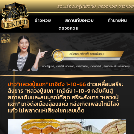
รวมเรื่องน่ารู้เกี่ยวกับ ตรวจหวย ข่าวหว
เลขเด็ด
ข่าวหวย
สถานที่ขอหวย
ทำนายฝัน
ตรวจหวย
ข่าว”หลวงปู่แขก” เกจิดัง 1-10-66
ข่าวเคลื่อนสรีระ
สังขาร “หลวงปู่แขก” เกจิดัง 1-10-9 กลับคืนสู่
สภาพเดิมและสมบูรณ์ที่สุด สรีระสังขาร “หลวงปู่
แขก” เกจิดังเมืองสองแคว หลังเกิดเพลิงไหม้โลง
แก้ว ไม่พลาดแห่เสี่ยงโชคเลขเด็ด