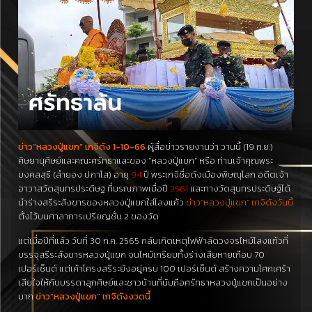
ข่าว”หลวงปู่แขก” เกจิดัง 1-10-66
ผู้สื่อข่าวรายงานว่า วานนี้ (19 ก.ย.)
ศิษยานุศิษย์และคณะศรัทธาและของ “หลวงปู่แขก” หรือ ท่านเจ้าคุณพระ
มงคลสุธี (ลำยอง ปภาโส) อายุ
94
ปี พระเกจิชื่อดังเมืองพิษณุโลก อดีตเจ้า
อาวาสวัดสุนทรประดิษฐ ที่มรณภาพเมื่อปี
2561
และทางวัดสุนทรประดิษฐ์ได้
นำร่างสรีระสังขารของหลวงปู่แขกใส่โลงแก้ว
ข่าว”หลวงปู่แขก” เกจิดังวันนี้
ตั้งไว้บนศาลาการเปรียญชั้น 2 ของวัด
แต่เมื่อปีที่แล้ว วันที่ 30 ก.ค. 2565 กลับเกิดเหตุไฟฟ้าลัดวงจรไหม้โลงแก้วที่
บรรจุสรีระสังขารหลวงปู่แขก จนไหม้เกรียมทั้งร่างเสียหายเกือบ 70
เปอร์เซ็นต์ แต่เค้าโครงสรีระยังอยู่ครบ 100 เปอร์เซ็นต์ สร้างความโศกเศร้า
เสียใจให้กับบรรดาลูกศิษย์และชาวบ้านที่นับถือศรัทธาหลวงปู่แขกเป็นอย่าง
มาก
ข่าว”หลวงปู่แขก” เกจิดังงวดนี้