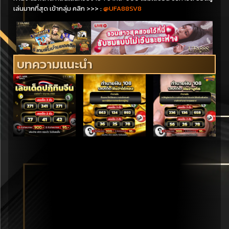
เล่นมากที่สุด เข้ากลุ่ม คลิก
>>>
:
@UFA88SV8
บทความแนะนำ