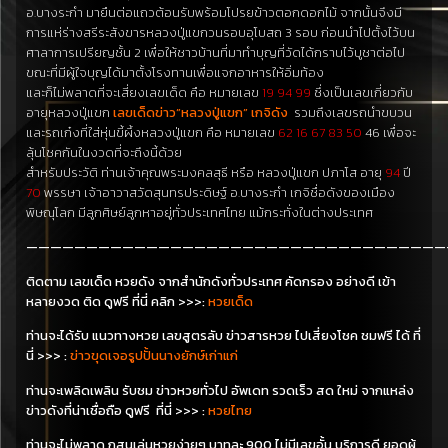
อ.บางระกำ มายืนต่อแถวต้อนรับพร้อมโปรยข้าวตอกดอกไม้ จากนั้นจึงมี
การแห่ร่างสรีระสังขารหลวงปู่แขกวนรอบอุโบสถ 3 รอบ ก่อนนำไปตั้งไว้บน
ศาลาการเปรียญชั้น 2 เพื่อให้ชาวบ้านที่มาทำบุญที่วัดได้กราบไว้บูชาต่อไป
ขณะที่มีผู้ใจบุญได้มาตั้งโรงทานเพื่อแจกอาหารให้อิ่มท้อง
และก็ไม่พลาดที่จะเสี่ยงเลขเด็ด คือ หมายเลข
19 94 99
ซึ่งเป็นเลขเกี่ยวกับ
อายุหลวงปู่แขก
เลขเด็ดข่าว”หลวงปู่แขก” เกจิดัง
รวมถึงเลขรถนำขบวน
และรถเก๋งที่ใส่หุ่นขี้ผึ้งหลวงปู่แขก คือ หมายเลข
62 16 67 83 50
46 เพื่อจะ
ลุ้นโชคกันในงวดที่จะถึงนี้ด้วย
สำหรับประวัติ ท่านเจ้าคุณพระมงคลสุธี หรือ หลวงปู่แขก ปภาโส อายุ
94
ปี
70
พรรษา เจ้าอาวาสวัดสุนทรประดิษฐ์ อ.บางระกำ เกจิชื่อดังของเมือง
พิษณุโลก มีลูกศิษย์ลูกหาอยู่ทั่วประเทศไทย แม้กระทั่งในต่างประเทศ
———————————————————————————————————
ติดตาม เลขเด็ด หวยดัง จากสำนักดังทั่วประเทศ คัดกรอง อย่างดี เข้า
หลายงวด ติด ดูฟรี ที่นี่
คลิก
>>>
:
หวยเด็ด
ท่าน
จะ
ได้รับ แนวทางหวย เลขสูตรลับ ข่าวสารหวย ไปเสี่ยงโชค ชมฟรี ได้ ที่
นี่ >>>
:
ข่าวขุดเจอรูปปั้นนางยักษ์เก่าแก่
ท่าน
จะ
เพลิดเพลิน รับชม ข่าวหวยทั่วไป อัพเดท รวดเร็ว สด ใหม่ จากแหล่ง
ข่าวดังที่น่าเชื่อถือ ดูฟรี ที่นี่ >>>
:
หวยไทย
ท่านจะไม่พลาด กสนเล่นหวยง่ายๆ บาทละ 900 ไม่มีเลขอั้น บริการดี ยอดผู้