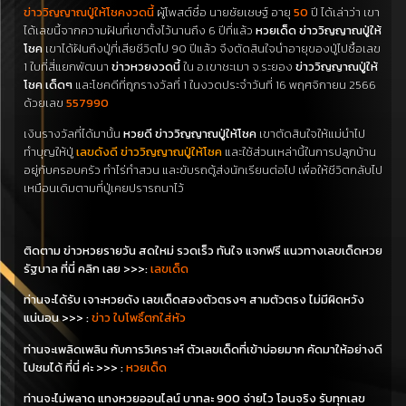
ข่าววิญญาณปู่ให้โชคงวดนี้
ผู้โพสต์ชื่อ นายชัยเชษฐ์ อายุ
50
ปี ได้เล่าว่า เขา
ได้เลขนี้จากความฝันที่เขาตั้งไว้นานถึง 6 ปีที่แล้ว
หวยเด็ด ข่าววิญญาณปู่ให้
โชค
เขาได้ฝันถึงปู่ที่เสียชีวิตไป 90 ปีแล้ว จึงตัดสินใจนำอายุของปู่ไปซื้อเลข
1 ใบที่สี่แยกพัฒนา
ข่าวหวยงวดนี้
ใน อ.เขาชะเมา จ.ระยอง
ข่าววิญญาณปู่ให้
โชค เด็ดๆ
และโชคดีที่ถูกรางวัลที่ 1 ในงวดประจำวันที่ 16 พฤศจิกายน 2566
ด้วยเลข
557990
เงินรางวัลที่ได้มานั้น
หวยดี ข่าววิญญาณปู่ให้โชค
เขาตัดสินใจให้แม่นำไป
ทำบุญให้ปู่
เลขดังดี ข่าววิญญาณปู่ให้โชค
และใช้ส่วนเหล่านี้ในการปลูกบ้าน
อยู่กับครอบครัว ทำไร่ทำสวน และขับรถตู้ส่งนักเรียนต่อไป เพื่อให้ชีวิตกลับไป
เหมือนเดิมตามที่ปู่เคยปรารถนาไว้
ติดตาม ข่าวหวยรายวัน สดใหม่ รวดเร็ว ทันใจ แจกฟรี แนวทางเลขเด็ดหวย
รัฐบาล
ที่นี่ คลิก เลย
>>>
:
เลขเด็ด
ท่าน
จะ
ได้รับ เจาะหวยดัง เลขเด็ดสองตัวตรงๆ สามตัวตรง ไม่มีผิดหวัง
แน่นอน >>>
:
ข่าว ใบโพธิ์ตกใส่หัว
ท่าน
จะ
เพลิดเพลิน กับการวิเคราะห์ ตัวเลขเด็ดที่เข้าบ่อยมาก คัดมาให้อย่างดี
ไปชมได้ ที่นี่ ค่ะ >>>
:
หวยเด็ด
ท่านจะไม่พลาด แทงหวยออนไลน์ บาทละ 900 จ่ายไว โอนจริง รับทุกเลข