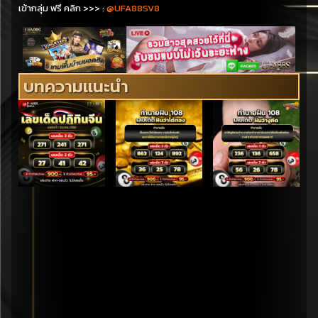
เข้ากลุ่ม ฟรี คลิก
>>>
:
@UFA88SV8
บทความแนะนำ