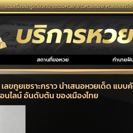
่ารู้เกี่ยวกับ ตรวจหวย ข่าวหวยซอง หวยเลขเด็ด งวดนี้ หว
สถานที่ขอหวย
ทำนายฝั
เลขกูยเซราะกราว นำเสนอหวยเด็ด แบบคัดพ
ออนไลน์ อันดับต้น ของเมืองไทย