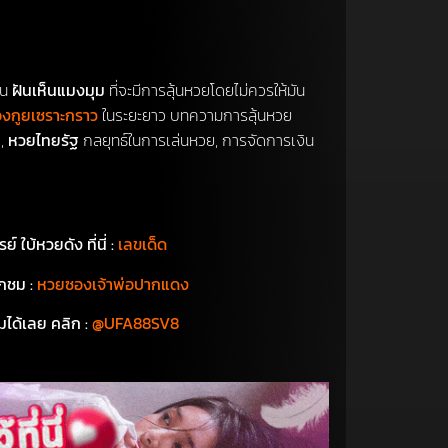
อน
ฝันเห็นแมงมุม
ที่จะมีการลุ้นหวยโดยไม่ควรให้มัน
งกูยเซราะกราว
ในระยะยาว บทความการลุ้นหวย
,
หวยไทยรัฐ
กลยุทธ์ในการเล่นหวย, การจัดการเงิน
ใบ้หวยดัง ที่นี่ :
เลขเด็ด
ิกชม :
หวยซองเจ้าพ่อปากแดง
มได้เลย คลิก :
@UFA88SV8