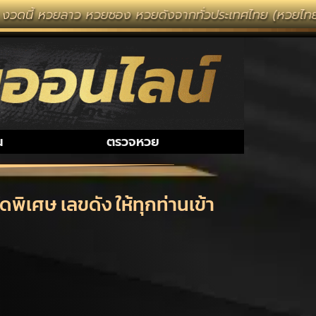
ยลาว หวยซอง หวยดังจากทั่วประเทศไทย (หวยไทยรัฐ หวยแม่จำ
น
ตรวจหวย
ิเศษ เลขดัง ให้ทุกท่านเข้า