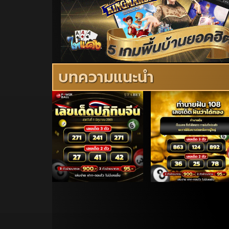
บทความแนะนำ