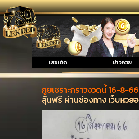
รวมเรื่องน
เลขเด็ด
ข่าวหวย
กูยเซราะกราวงวดนี้ 16-8-66
ลุ้นฟรี ผ่านช่องทาง เว็บหวย