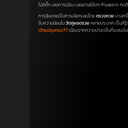
ไม่มีกั๊ก เลขการเมือง เลขอารย์ดังๆ ห้ามพลาด กด
การลุ้นหวยเป็นการเลือกเลขโดย
ตรวจหวย
บางครั
รับความนิยมใน
วัดภูยอดรวย
หลายประเทศ เป็นที่ร
เจ้าแม่ถุงทอง77
เนื่องจากความน่าจะเป็นที่จะชนะใน