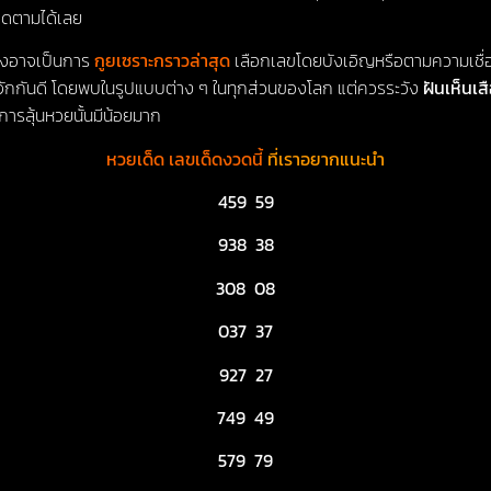
ติดตามได้เลย
้งอาจเป็นการ
กูยเซราะกราวล่าสุด
เลือกเลขโดยบังเอิญหรือตามความเชื่
ู้จักกันดี โดยพบในรูปแบบต่าง ๆ ในทุกส่วนของโลก แต่ควรระวัง
ฝันเห็นเส
การลุ้นหวยนั้นมีน้อยมาก
หวยเด็ด
เลขเด็ดงวดนี้
ที่เราอยากแนะนำ
459 59
938 38
308 08
037 37
927 27
749 49
579 79