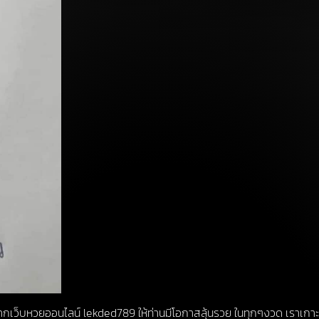
เว็บหวยออนไลน์ lekded789 ให้ท่านมีโอกาสลุ้นรวย ในทุกๆงวด เราเกาะ